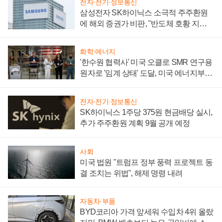
전자·전기·정보통신
삼성전자 SK하이닉스 소극적 주주환원
에 해외 증권가 비판, "반도체 호황 지속
성 의문"
화학·에너지
'한수원 협력사' 미국 오클로 SMR 연구용
원자로 '임계 상태' 도달, 미국 에너지부
"중요한 이정표"
전자·전기·정보통신
SK하이닉스 1주당 375원 현금배당 실시,
추가 주주환원 계획 9월 공개 예정
사회
미국 법원 "트럼프 정부 풍력 프로젝트 동
결 조치는 위법", 해제 명령 내려
자동차·부품
BYD코리아 가격 앞세워 수입차 4위 올랐