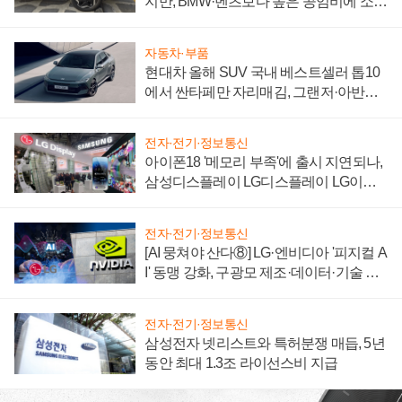
지만, BMW·벤츠보다 높은 공임비에 소비
자 불만 폭발
자동차·부품
현대차 올해 SUV 국내 베스트셀러 톱10
에서 싼타페만 자리매김, 그랜저·아반떼
'세단 쌍끌이'로 내수 방어
전자·전기·정보통신
아이폰18 '메모리 부족'에 출시 지연되나,
삼성디스플레이 LG디스플레이 LG이노
텍 '탈애플' 수익 다각화 속도
전자·전기·정보통신
[AI 뭉쳐야 산다⑧] LG·엔비디아 '피지컬 A
I' 동맹 강화, 구광모 제조·데이터·기술 결
집해 종합 로보틱스 기업으로
전자·전기·정보통신
삼성전자 넷리스트와 특허분쟁 매듭, 5년
동안 최대 1.3조 라이선스비 지급