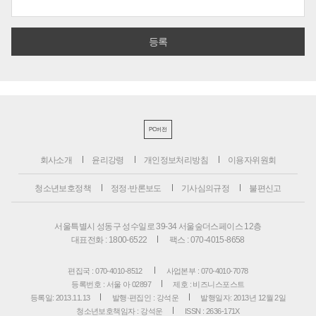
PC버전
회사소개
윤리강령
개인정보처리방침
이용자위원회
청소년보호정책
정정·반론보도
기사심의규정
불편신고
서울특별시 성동구 성수일로 39-34 서울숲더스페이스 12층
대표전화 : 1800-6522
팩스 : 070-4015-8658
편집국 : 070-4010-8512
사업본부 : 070-4010-7078
등록번호 : 서울 아 02897
제호 : 비즈니스포스트
등록일: 2013.11.13
발행·편집인 : 강석운
발행일자: 2013년 12월 2일
청소년보호책임자 : 강석운
ISSN : 2636-171X