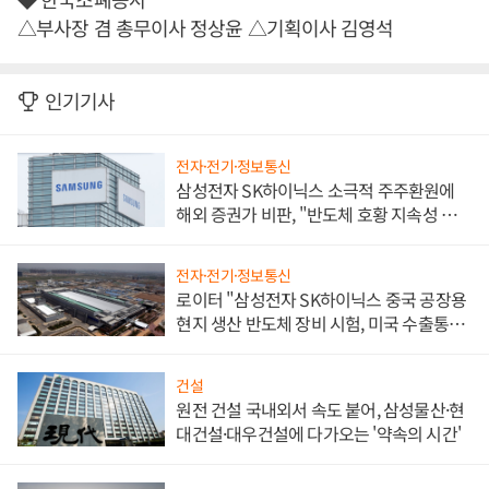
△부사장 겸 총무이사 정상윤 △기획이사 김영석
인기기사
전자·전기·정보통신
삼성전자 SK하이닉스 소극적 주주환원에
해외 증권가 비판, "반도체 호황 지속성 의
문"
전자·전기·정보통신
로이터 "삼성전자 SK하이닉스 중국 공장용
현지 생산 반도체 장비 시험, 미국 수출통제
대비"
건설
원전 건설 국내외서 속도 붙어, 삼성물산·현
대건설·대우건설에 다가오는 '약속의 시간'