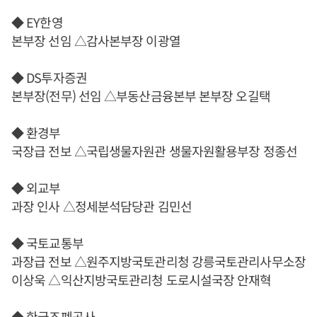
◆ EY한영
본부장 선임 △감사본부장 이광열
◆ DS투자증권
본부장(전무) 선임 △부동산금융본부 본부장 오길택
◆ 환경부
국장급 전보 △국립생물자원관 생물자원활용부장 정종선
◆ 외교부
과장 인사 △정세분석담당관 김민선
◆ 국토교통부
과장급 전보 △원주지방국토관리청 강릉국토관리사무소장
이상욱 △익산지방국토관리청 도로시설국장 안재혁
◆ 한국조폐공사