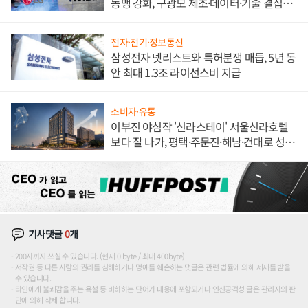
동맹 강화, 구광모 제조·데이터·기술 결집
해 종합 로보틱스 기업으로
전자·전기·정보통신
삼성전자 넷리스트와 특허분쟁 매듭, 5년 동
안 최대 1.3조 라이선스비 지급
소비자·유통
이부진 야심작 '신라스테이' 서울신라호텔
보다 잘 나가, 평택·주문진·해남·건대로 성
장판 더 넓힌다
기사댓글
0
개
200자까지 쓰실 수 있습니다. (현재 0 byte / 최대 400byte)
저작권 등 다른 사람의 권리를 침해하거나 명예를 훼손하는 댓글은 관련 법률에 의해 제재를 받을
수 있습니다.
타인에게 불쾌감을 주는 욕설 등 비하하는 단어가 내용에 포함되거나 인신공격성 글은 관리자의 판
단에 의해 삭제 합니다.