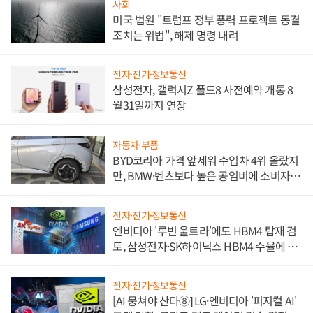
사회
미국 법원 "트럼프 정부 풍력 프로젝트 동결
조치는 위법", 해제 명령 내려
전자·전기·정보통신
삼성전자, 갤럭시Z 폴드8 사전예약 개통 8
월31일까지 연장
자동차·부품
BYD코리아 가격 앞세워 수입차 4위 올랐지
만, BMW·벤츠보다 높은 공임비에 소비자
불만 폭발
전자·전기·정보통신
엔비디아 '루빈 울트라'에도 HBM4 탑재 검
토, 삼성전자·SK하이닉스 HBM4 수율에 주
도권 갈린다
전자·전기·정보통신
[AI 뭉쳐야 산다⑧] LG·엔비디아 '피지컬 AI'