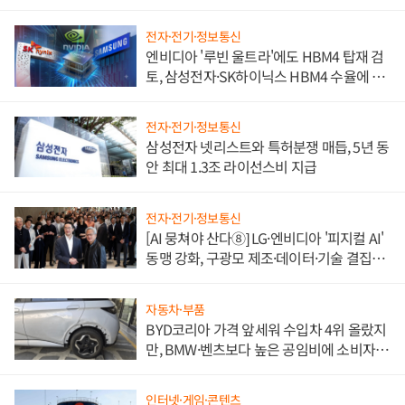
전자·전기·정보통신
엔비디아 '루빈 울트라'에도 HBM4 탑재 검
토, 삼성전자·SK하이닉스 HBM4 수율에 주
도권 갈린다
전자·전기·정보통신
삼성전자 넷리스트와 특허분쟁 매듭, 5년 동
안 최대 1.3조 라이선스비 지급
전자·전기·정보통신
[AI 뭉쳐야 산다⑧] LG·엔비디아 '피지컬 AI'
동맹 강화, 구광모 제조·데이터·기술 결집
해 종합 로보틱스 기업으로
자동차·부품
BYD코리아 가격 앞세워 수입차 4위 올랐지
만, BMW·벤츠보다 높은 공임비에 소비자
불만 폭발
인터넷·게임·콘텐츠