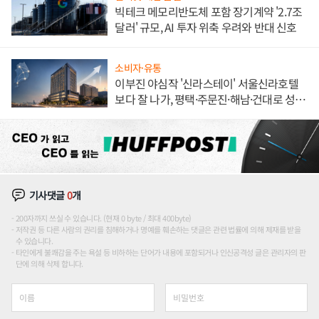
빅테크 메모리반도체 포함 장기계약 '2.7조
달러' 규모, AI 투자 위축 우려와 반대 신호
소비자·유통
이부진 야심작 '신라스테이' 서울신라호텔
보다 잘 나가, 평택·주문진·해남·건대로 성
장판 더 넓힌다
기사댓글
0
개
200자까지 쓰실 수 있습니다. (현재 0 byte / 최대 400byte)
저작권 등 다른 사람의 권리를 침해하거나 명예를 훼손하는 댓글은 관련 법률에 의해 제재를 받을
수 있습니다.
타인에게 불쾌감을 주는 욕설 등 비하하는 단어가 내용에 포함되거나 인신공격성 글은 관리자의 판
단에 의해 삭제 합니다.