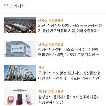
인기기사
전자·전기·정보통신
외신 "삼성전자 SK하이닉스 중국 공장용 현
지 생산 반도체 장비 시험, 미국 수출통제 대
비"
전자·전기·정보통신
삼성전자 SK하이닉스 소극적 주주환원에
해외 증권가 비판, "반도체 호황 지속성 의
문"
건설
국내외서 속도 붙는 원전 사업, 삼성물산·현
대건설·대우건설에 다가오는 '약속의 시간'
전자·전기·정보통신
삼성전자, 갤럭시Z 폴드8 사전예약 개통 8
월31일까지 연장