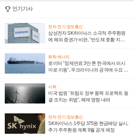
인기기사
전자·전기·정보통신
삼성전자 SK하이닉스 소극적 주주환원
에 해외 증권가 비판, "반도체 호황 지속
성 의문"
화학·에너지
로이터 "정제연료 3만 톤 한국에서 러시
아로 이동", 우크라이나의 공격에 수요 늘
어
사회
미국 법원 "트럼프 정부 풍력 프로젝트 동
결 조치는 위법", 해제 명령 내려
전자·전기·정보통신
SK하이닉스 1주당 375원 현금배당 실시,
추가 주주환원 계획 9월 공개 예정