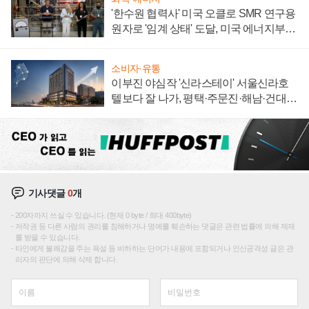
'한수원 협력사' 미국 오클로 SMR 연구용
원자로 '임계 상태' 도달, 미국 에너지부
"중요한 이정표"
소비자·유통
이부진 야심작 '신라스테이' 서울신라호
텔보다 잘 나가, 평택·주문진·해남·건대로
성장판 더 넓힌다
기사댓글
0
개
200자까지 쓰실 수 있습니다. (현재 0 byte / 최대 400byte)
저작권 등 다른 사람의 권리를 침해하거나 명예를 훼손하는 댓글은 관련 법률에 의해 제재
를 받을 수 있습니다.
타인에게 불쾌감을 주는 욕설 등 비하하는 단어가 내용에 포함되거나 인신공격성 글은 관
리자의 판단에 의해 삭제 합니다.