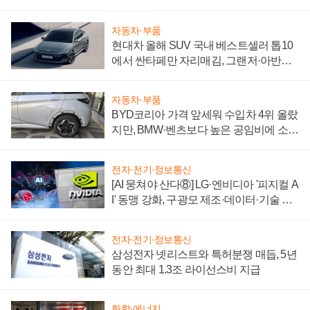
자동차·부품
현대차 올해 SUV 국내 베스트셀러 톱10
에서 싼타페만 자리매김, 그랜저·아반떼
'세단 쌍끌이'로 내수 방어
자동차·부품
BYD코리아 가격 앞세워 수입차 4위 올랐
지만, BMW·벤츠보다 높은 공임비에 소비
자 불만 폭발
전자·전기·정보통신
[AI 뭉쳐야 산다⑧] LG·엔비디아 '피지컬 A
I' 동맹 강화, 구광모 제조·데이터·기술 결
집해 종합 로보틱스 기업으로
전자·전기·정보통신
삼성전자 넷리스트와 특허분쟁 매듭, 5년
동안 최대 1.3조 라이선스비 지급
화학·에너지