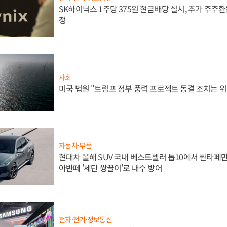
SK하이닉스 1주당 375원 현금배당 실시, 추가 주주환
정
사회
미국 법원 "트럼프 정부 풍력 프로젝트 동결 조치는 위
자동차·부품
현대차 올해 SUV 국내 베스트셀러 톱10에서 싼타페만
아반떼 '세단 쌍끌이'로 내수 방어
전자·전기·정보통신