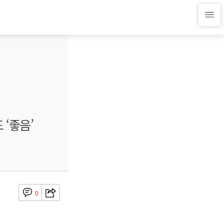
 ‘좋음’
0