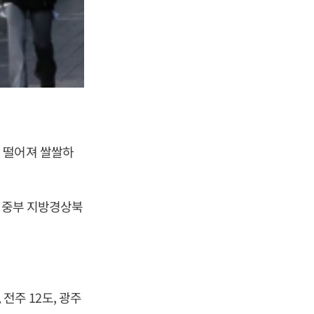
 떨어져 쌀쌀하
, 중부 지방경상북
 전주 12도, 광주