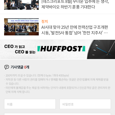
[데스크리포트 8월] 무더운 입추에 든 생각,
제약바이오 하반기 훈풍 기대한다
정치
AI시대 맞아 25년 만에 전력산업 구조개편
시동, '발전5사 통합' 넘어 '한전 지주사' 재편
론도
기사댓글
0
개
200자까지 쓰실 수 있습니다. (현재 0 byte / 최대 400byte)
저작권 등 다른 사람의 권리를 침해하거나 명예를 훼손하는 댓글은 관련 법률에 의해 제재를 받을
수 있습니다.
타인에게 불쾌감을 주는 욕설 등 비하하는 단어가 내용에 포함되거나 인신공격성 글은 관리자의 판
단에 의해 삭제 합니다.