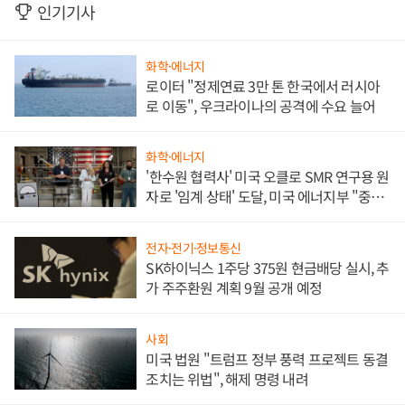
인기기사
화학·에너지
로이터 "정제연료 3만 톤 한국에서 러시아
로 이동", 우크라이나의 공격에 수요 늘어
화학·에너지
'한수원 협력사' 미국 오클로 SMR 연구용 원
자로 '임계 상태' 도달, 미국 에너지부 "중요
한 이정표"
전자·전기·정보통신
SK하이닉스 1주당 375원 현금배당 실시, 추
가 주주환원 계획 9월 공개 예정
사회
미국 법원 "트럼프 정부 풍력 프로젝트 동결
조치는 위법", 해제 명령 내려