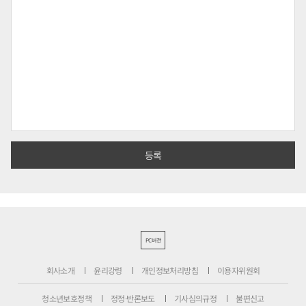
PC버전
회사소개
윤리강령
개인정보처리방침
이용자위원회
청소년보호정책
정정·반론보도
기사심의규정
불편신고