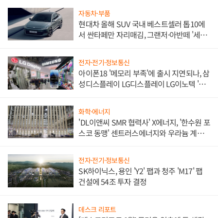
자동차·부품
현대차 올해 SUV 국내 베스트셀러 톱10에
서 싼타페만 자리매김, 그랜저·아반떼 '세단
쌍끌이'로 내수 방어
전자·전기·정보통신
아이폰18 '메모리 부족'에 출시 지연되나, 삼
성디스플레이 LG디스플레이 LG이노텍 '탈
애플' 수익 다각화 속도
화학·에너지
'DL이앤씨 SMR 협력사' X에너지, '한수원 포
스코 동맹' 센트러스에너지와 우라늄 계약
체결
전자·전기·정보통신
SK하이닉스, 용인 'Y2' 팹과 청주 'M17' 팹
건설에 54조 투자 결정
데스크 리포트