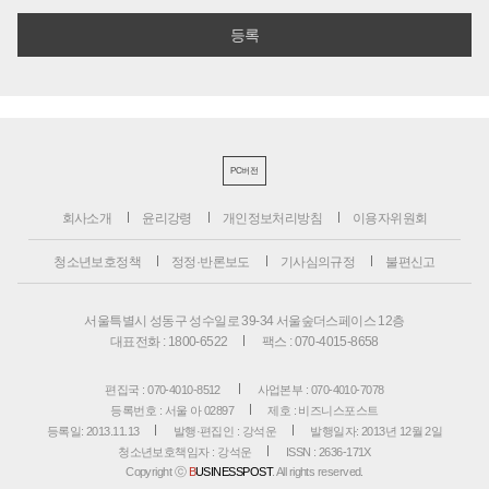
PC버전
회사소개
윤리강령
개인정보처리방침
이용자위원회
청소년보호정책
정정·반론보도
기사심의규정
불편신고
서울특별시 성동구 성수일로 39-34 서울숲더스페이스 12층
대표전화 : 1800-6522
팩스 : 070-4015-8658
편집국 : 070-4010-8512
사업본부 : 070-4010-7078
등록번호 : 서울 아 02897
제호 : 비즈니스포스트
등록일: 2013.11.13
발행·편집인 : 강석운
발행일자: 2013년 12월 2일
청소년보호책임자 : 강석운
ISSN : 2636-171X
Copyright ⓒ
B
USINESSPOST
. All rights reserved.