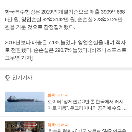
한국특수형강은 2019년 개별기준으로 매출 3909억668
6만 원, 영업손실 82억3142만 원, 순손실 223억3129만
원을 거둔 것으로 잠정집계됐다.
2018년보다 매출은 7.1% 늘었다. 영업손실을 내며 적자
로 전환했다. 순손실은 290.7% 늘었다. [비즈니스포스트
고우영 기자]
인기기사
화학·에너지
로이터 "정제연료 3만 톤 한국에서 러시
아로 이동", 우크라이나의 공격에 수요 늘
어
화학·에너지
'한수원 협력사' 미국 오클로 SMR 연구용