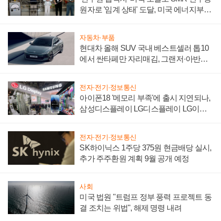
원자로 '임계 상태' 도달, 미국 에너지부
"중요한 이정표"
자동차·부품
현대차 올해 SUV 국내 베스트셀러 톱10
에서 싼타페만 자리매김, 그랜저·아반떼
'세단 쌍끌이'로 내수 방어
전자·전기·정보통신
아이폰18 '메모리 부족'에 출시 지연되나,
삼성디스플레이 LG디스플레이 LG이노
텍 '탈애플' 수익 다각화 속도
전자·전기·정보통신
SK하이닉스 1주당 375원 현금배당 실시,
추가 주주환원 계획 9월 공개 예정
사회
미국 법원 "트럼프 정부 풍력 프로젝트 동
결 조치는 위법", 해제 명령 내려