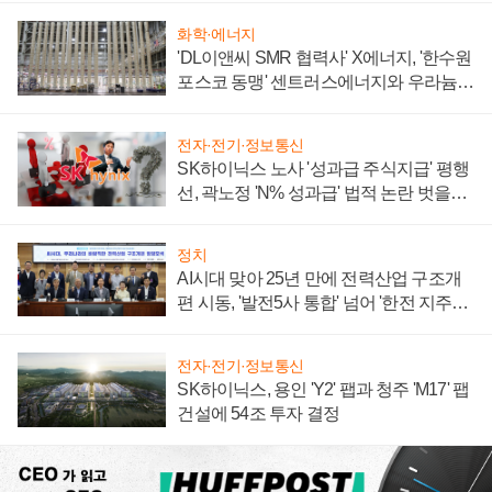
화학·에너지
'DL이앤씨 SMR 협력사' X에너지, '한수원
포스코 동맹' 센트러스에너지와 우라늄
계약 체결
전자·전기·정보통신
SK하이닉스 노사 '성과급 주식지급' 평행
선, 곽노정 'N% 성과급' 법적 논란 벗을지
주목
정치
AI시대 맞아 25년 만에 전력산업 구조개
편 시동, '발전5사 통합' 넘어 '한전 지주사'
재편론도
전자·전기·정보통신
SK하이닉스, 용인 'Y2' 팹과 청주 'M17' 팹
건설에 54조 투자 결정