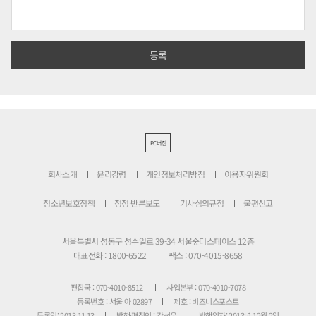
PC버전
회사소개
윤리강령
개인정보처리방침
이용자위원회
청소년보호정책
정정·반론보도
기사심의규정
불편신고
서울특별시 성동구 성수일로 39-34 서울숲더스페이스 12층
대표전화 : 1800-6522
팩스 : 070-4015-8658
편집국 : 070-4010-8512
사업본부 : 070-4010-7078
등록번호 : 서울 아 02897
제호 : 비즈니스포스트
등록일: 2013.11.13
발행·편집인 : 강석운
발행일자: 2013년 12월 2일