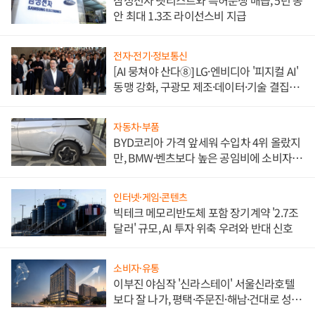
삼성전자 넷리스트와 특허분쟁 매듭, 5년 동
안 최대 1.3조 라이선스비 지급
전자·전기·정보통신
[AI 뭉쳐야 산다⑧] LG·엔비디아 '피지컬 AI'
동맹 강화, 구광모 제조·데이터·기술 결집
해 종합 로보틱스 기업으로
자동차·부품
BYD코리아 가격 앞세워 수입차 4위 올랐지
만, BMW·벤츠보다 높은 공임비에 소비자
불만 폭발
인터넷·게임·콘텐츠
빅테크 메모리반도체 포함 장기계약 '2.7조
달러' 규모, AI 투자 위축 우려와 반대 신호
소비자·유통
이부진 야심작 '신라스테이' 서울신라호텔
보다 잘 나가, 평택·주문진·해남·건대로 성
장판 더 넓힌다