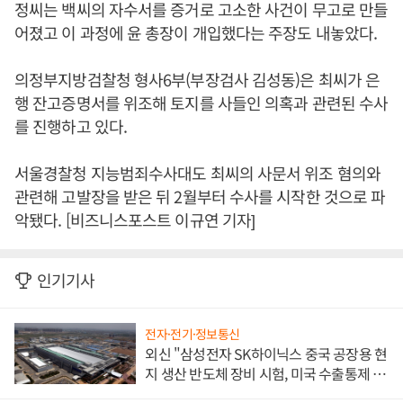
정씨는 백씨의 자수서를 증거로 고소한 사건이 무고로 만들
어졌고 이 과정에 윤 총장이 개입했다는 주장도 내놓았다.
의정부지방검찰청 형사6부(부장검사 김성동)은 최씨가 은
행 잔고증명서를 위조해 토지를 사들인 의혹과 관련된 수사
를 진행하고 있다.
서울경찰청 지능범죄수사대도 최씨의 사문서 위조 혐의와
관련해 고발장을 받은 뒤 2월부터 수사를 시작한 것으로 파
악됐다. [비즈니스포스트 이규연 기자]
인기기사
전자·전기·정보통신
외신 "삼성전자 SK하이닉스 중국 공장용 현
지 생산 반도체 장비 시험, 미국 수출통제 대
비"