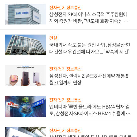
전자·전기·정보통신
삼성전자 SK하이닉스 소극적 주주환원에
해외 증권가 비판, "반도체 호황 지속성 의
문"
건설
국내외서 속도 붙는 원전 사업, 삼성물산·현
대건설·대우건설에 다가오는 '약속의 시간'
전자·전기·정보통신
삼성전자, 갤럭시Z 폴드8 사전예약 개통 8
월31일까지 연장
전자·전기·정보통신
엔비디아 '루빈 울트라'에도 HBM4 탑재 검
토, 삼성전자·SK하이닉스 HBM4 수율에 주
도권 갈린다
전자·전기·정보통신