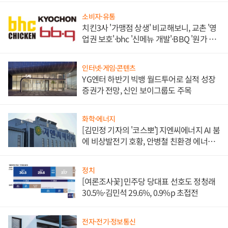
소비자·유통
치킨3사 '가맹점 상생' 비교해보니, 교촌 '영
업권 보호'·bhc '신메뉴 개발'·BBQ '원가 부
담'
인터넷·게임·콘텐츠
YG엔터 하반기 빅뱅 월드투어로 실적 성장
증권가 전망, 신인 보이그룹도 주목
화학·에너지
[김민정 기자의 '코스뽀'] 지엔씨에너지 AI 붐
에 비상발전기 호황, 안병철 친환경 에너지
발전전문기업 향한다
정치
[여론조사꽃] 민주당 당대표 선호도 정청래
30.5%·김민석 29.6%, 0.9%p 초접전
전자·전기·정보통신