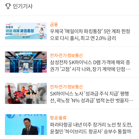
인기기사
금융
우체국 '매일이자 파킹통장' 5만 계좌 한정
으로 다시 출시, 최고 연 2.0% 금리
전자·전기·정보통신
삼성전자 SK하이닉스 D램 가격에 해외 증
권가 '고점' 시각 나와, 장기 계약에 단점 부
각
전자·전기·정보통신
SK하이닉스 노사 '성과급 주식 지급' 평행
선, 곽노정 'N% 성과급' 법적 논란 벗을지 주
목
항공·물류
파라타항공 내년 미주 장거리 노선 첫 도전,
윤철민 '하이브리드 항공사' 승부수 통할까