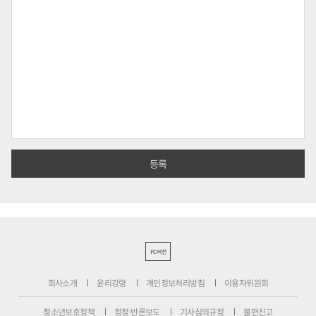
PC버전
회사소개
윤리강령
개인정보처리방침
이용자위원회
청소년보호정책
정정·반론보도
기사심의규정
불편신고