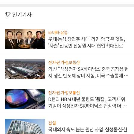
인기기사
소비자·유통
롯데·농심 창업주 시대 '라면 앙금'은 옛말,
'사촌' 신동빈·신동원 시대 협업 확대일로
전자·전기·정보통신
외신 "삼성전자 SK하이닉스 중국 공장용 현
지 생산 반도체 장비 시험, 미국 수출통제 대
비"
전자·전기·정보통신
D램과 HBM 내년 물량도 '품절', 고객사 위
기감이 삼성전자 SK하이닉스 협상력 더 키
워
건설
국내외서 속도 붙는 원전 사업, 삼성물산·현