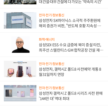
대건설·대우건설에 다가오는 '약속의 시간'
전자·전기·정보통신
삼성전자 SK하이닉스 소극적 주주환원에
해외 증권가 비판, "반도체 호황 지속성 의
문"
화학·에너지
삼성SDI ESS 수요 급증에 북미 증설 타진,
최주선 스텔란티스·GM 합작공장 건설 재추
진하나
전자·전기·정보통신
삼성전자, 갤럭시Z 폴드8 사전예약 개통 8
월31일까지 연장
전자·전기·정보통신
삼성전자 갤럭시 Z 폴드8 시리즈 사전 판매
'144만 대' 역대 최대