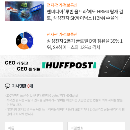
전자·전기·정보통신
엔비디아 '루빈 울트라'에도 HBM4 탑재 검
토, 삼성전자·SK하이닉스 HBM4 수율에 주
도권 갈린다
전자·전기·정보통신
삼성전자 2분기 글로벌 D램 점유율 39% 1
위, SK하이닉스와 13%p 격차
기사댓글
0
개
200자까지 쓰실 수 있습니다. (현재 0 byte / 최대 400byte)
저작권 등 다른 사람의 권리를 침해하거나 명예를 훼손하는 댓글은 관련 법률에 의해 제재를 받을
수 있습니다.
타인에게 불쾌감을 주는 욕설 등 비하하는 단어가 내용에 포함되거나 인신공격성 글은 관리자의 판
단에 의해 삭제 합니다.