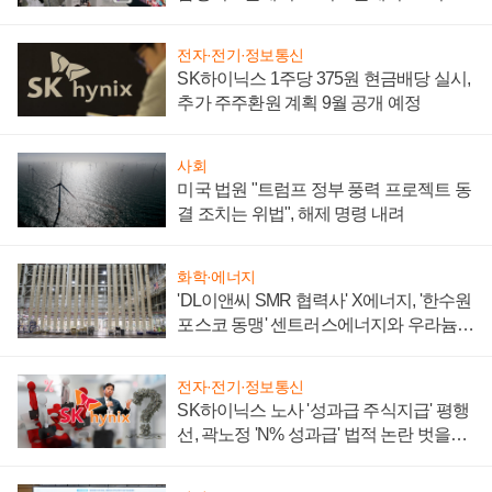
텍 '탈애플' 수익 다각화 속도
전자·전기·정보통신
SK하이닉스 1주당 375원 현금배당 실시,
추가 주주환원 계획 9월 공개 예정
사회
미국 법원 "트럼프 정부 풍력 프로젝트 동
결 조치는 위법", 해제 명령 내려
화학·에너지
'DL이앤씨 SMR 협력사' X에너지, '한수원
포스코 동맹' 센트러스에너지와 우라늄
계약 체결
전자·전기·정보통신
SK하이닉스 노사 '성과급 주식지급' 평행
선, 곽노정 'N% 성과급' 법적 논란 벗을지
주목