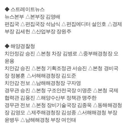
◆ 스트레이트뉴스
뉴스본부 △본부장 김영배
편집국 △편집국장 석남식 △편집에디터 설인호 △경제
부장 김세헌 △산업부장 장원주
◆ 해양경찰청
치안정감 승진 △본청 차장 김병로 △중부해경청장 오
윤용
치안감 승진 △본청 기획조정관 서승진 △본청 경비국
장 정봉훈 △서해해경청장 김도준
치안감 전보 △남해해경청장 구자영
경무관 승진 △본청 구조안전국장 이명준 △본청 국제
협력관 김용진 △해양수산부 정책관 맹주한
경무관 전보 △본청 장비기술국장 김종욱 △동해해경청
장 김영모 △제주해경청장 김성종 △서해해경청 부장
윤병두 △남해해경청 부장 여인태