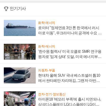
인기기사
화학·에너지
로이터 "정제연료 3만 톤 한국에서 러시
아로 이동", 우크라이나의 공격에 수요 늘
어
화학·에너지
'한수원 협력사' 미국 오클로 SMR 연구용
원자로 '임계 상태' 도달, 미국 에너지부
"중요한 이정표"
자동차·부품
현대차 올해 SUV 국내 베스트셀러 톱10
에서 싼타페만 자리매김, 그랜저·아반떼
'세단 쌍끌이'로 내수 방어
전자·전기·정보통신
아이폰18 '메모리 부족'에 출시 지연되나,
삼성디스플레이 LG디스플레이 LG이노