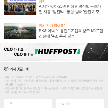
정치
AI시대 맞아 25년 만에 전력산업 구조개
편 시동, '발전5사 통합' 넘어 '한전 지주사'
재편론도
전자·전기·정보통신
SK하이닉스, 용인 'Y2' 팹과 청주 'M17' 팹
건설에 54조 투자 결정
기사댓글
0
개
200자까지 쓰실 수 있습니다. (현재 0 byte / 최대 400byte)
저작권 등 다른 사람의 권리를 침해하거나 명예를 훼손하는 댓글은 관련 법률에 의해 제재
를 받을 수 있습니다.
타인에게 불쾌감을 주는 욕설 등 비하하는 단어가 내용에 포함되거나 인신공격성 글은 관
리자의 판단에 의해 삭제 합니다.