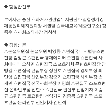
◆ 행정안전부
부이사관 승진 △과거사관련업무지원단 대일항쟁기강
제동원피해지원과장 서권열 △국내교육(세종연구소) 정
종훈 △사회조직과장 정창성
◆ 경향신문
△논설위원실 논설위원 박영환 △편집국 디지털뉴스편
집장 김정근 △편집국 경제에디터 오관철 △편집국 사
회에디터 오창민 △편집국 스포츠경향 콘텐츠편집장 안
병길 △편집국 편집부장 정진호 △편집국 경제부장 최
민영 △편집국 산업부장 김준기 △편집국 사회부장 손
제민 △편집국 전국사회부장 이명희 △편집국 스포츠편
집·온라인부장 진현주 △편집국 편집부 선임기자 이승
규 △편집국 토요판팀 선임기자 김종목 △편집국 스포
츠편집·온라인부 선임기자 김만석