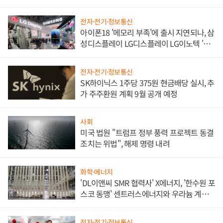
쌍끌이'로 내수 방어
전자·전기·정보통신
아이폰18 '메모리 부족'에 출시 지연되나, 삼
성디스플레이 LG디스플레이 LG이노텍 '탈
애플' 수익 다각화 속도
전자·전기·정보통신
SK하이닉스 1주당 375원 현금배당 실시, 추
가 주주환원 계획 9월 공개 예정
사회
미국 법원 "트럼프 정부 풍력 프로젝트 동결
조치는 위법", 해제 명령 내려
화학·에너지
'DL이앤씨 SMR 협력사' X에너지, '한수원 포
스코 동맹' 센트러스에너지와 우라늄 계약
체결
전자·전기·정보통신