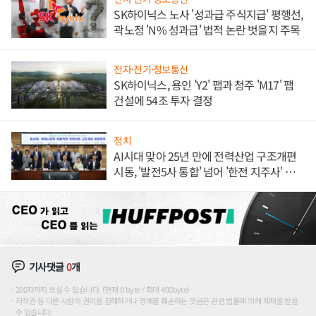
SK하이닉스 노사 '성과급 주식지급' 평행선,
곽노정 'N% 성과급' 법적 논란 벗을지 주목
전자·전기·정보통신
SK하이닉스, 용인 'Y2' 팹과 청주 'M17' 팹
건설에 54조 투자 결정
정치
AI시대 맞아 25년 만에 전력산업 구조개편
시동, '발전5사 통합' 넘어 '한전 지주사' 재편
론도
기사댓글
0
개
200자까지 쓰실 수 있습니다. (현재 0 byte / 최대 400byte)
저작권 등 다른 사람의 권리를 침해하거나 명예를 훼손하는 댓글은 관련 법률에 의해 제재를 받을
수 있습니다.