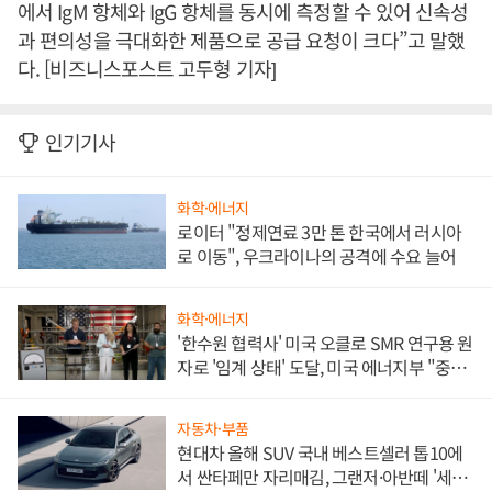
에서 IgM 항체와 IgG 항체를 동시에 측정할 수 있어 신속성
과 편의성을 극대화한 제품으로 공급 요청이 크다”고 말했
다. [비즈니스포스트 고두형 기자]
인기기사
화학·에너지
로이터 "정제연료 3만 톤 한국에서 러시아
로 이동", 우크라이나의 공격에 수요 늘어
화학·에너지
'한수원 협력사' 미국 오클로 SMR 연구용 원
자로 '임계 상태' 도달, 미국 에너지부 "중요
한 이정표"
자동차·부품
현대차 올해 SUV 국내 베스트셀러 톱10에
서 싼타페만 자리매김, 그랜저·아반떼 '세단