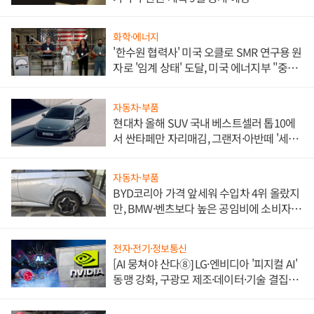
화학·에너지
'한수원 협력사' 미국 오클로 SMR 연구용 원
자로 '임계 상태' 도달, 미국 에너지부 "중요
한 이정표"
자동차·부품
현대차 올해 SUV 국내 베스트셀러 톱10에
서 싼타페만 자리매김, 그랜저·아반떼 '세단
쌍끌이'로 내수 방어
자동차·부품
BYD코리아 가격 앞세워 수입차 4위 올랐지
만, BMW·벤츠보다 높은 공임비에 소비자
불만 폭발
전자·전기·정보통신
[AI 뭉쳐야 산다⑧] LG·엔비디아 '피지컬 AI'
동맹 강화, 구광모 제조·데이터·기술 결집
해 종합 로보틱스 기업으로