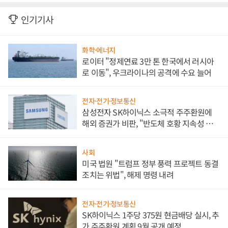
인기기사
화학·에너지
로이터 "정제연료 3만 톤 한국에서 러시아
로 이동", 우크라이나의 공격에 수요 늘어
전자·전기·정보통신
삼성전자 SK하이닉스 소극적 주주환원에
해외 증권가 비판, "반도체 호황 지속성 의
문"
사회
미국 법원 "트럼프 정부 풍력 프로젝트 동결
조치는 위법", 해제 명령 내려
전자·전기·정보통신
SK하이닉스 1주당 375원 현금배당 실시, 추
가 주주환원 계획 9월 공개 예정