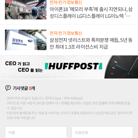
전자·전기·정보통신
아이폰18 '메모리 부족'에 출시 지연되나, 삼
성디스플레이 LG디스플레이 LG이노텍 '탈
애플' 수익 다각화 속도
전자·전기·정보통신
삼성전자 넷리스트와 특허분쟁 매듭, 5년 동
안 최대 1.3조 라이선스비 지급
기사댓글
0
개
200자까지 쓰실 수 있습니다. (현재 0 byte / 최대 400byte)
저작권 등 다른 사람의 권리를 침해하거나 명예를 훼손하는 댓글은 관련 법률에 의해 제재를 받을
수 있습니다.
타인에게 불쾌감을 주는 욕설 등 비하하는 단어가 내용에 포함되거나 인신공격성 글은 관리자의 판
단에 의해 삭제 합니다.