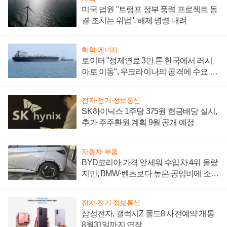
미국 법원 "트럼프 정부 풍력 프로젝트 동
결 조치는 위법", 해제 명령 내려
화학·에너지
로이터 "정제연료 3만 톤 한국에서 러시
아로 이동", 우크라이나의 공격에 수요 늘
어
전자·전기·정보통신
SK하이닉스 1주당 375원 현금배당 실시,
추가 주주환원 계획 9월 공개 예정
자동차·부품
BYD코리아 가격 앞세워 수입차 4위 올랐
지만, BMW·벤츠보다 높은 공임비에 소비
자 불만 폭발
전자·전기·정보통신
삼성전자, 갤럭시Z 폴드8 사전예약 개통
8월31일까지 연장