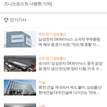
즈니스포스트 나병현 기자]
인기기사
전자·전기·정보통신
삼성전자 SK하이닉스 소극적 주주환원
에 해외 증권가 비판, "반도체 호황 지속
성 의문"
전자·전기·정보통신
로이터 "삼성전자 SK하이닉스 중국 공장
용 현지 생산 반도체 장비 시험, 미국 수출
통제 대비"
건설
원전 건설 국내외서 속도 붙어, 삼성물산·
현대건설·대우건설에 다가오는 '약속의
시간'
사회