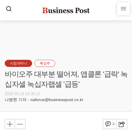
시장과머니
특징주
바이오주 대부분 떨어져, 앱클론 '급락' 녹
십자셀 녹십자랩셀 '급등'
2020-03-13 16:35:12
나병현 기자 - naforce@businesspost.co.kr
0