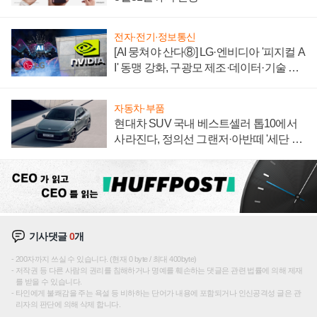
전자·전기·정보통신
[AI 뭉쳐야 산다⑧] LG·엔비디아 '피지컬 A
I' 동맹 강화, 구광모 제조·데이터·기술 결
집해 종합 로보틱스 기업으로
자동차·부품
현대차 SUV 국내 베스트셀러 톱10에서
사라진다, 정의선 그랜저·아반떼 '세단 쌍
끌이'로 내수 방어
기사댓글
0
개
200자까지 쓰실 수 있습니다. (현재 0 byte / 최대 400byte)
저작권 등 다른 사람의 권리를 침해하거나 명예를 훼손하는 댓글은 관련 법률에 의해 제재
를 받을 수 있습니다.
타인에게 불쾌감을 주는 욕설 등 비하하는 단어가 내용에 포함되거나 인신공격성 글은 관
리자의 판단에 의해 삭제 합니다.