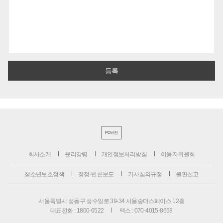
PC버전
회사소개
윤리강령
개인정보처리방침
이용자위원회
청소년보호정책
정정·반론보도
기사심의규정
불편신고
서울특별시 성동구 성수일로 39-34 서울숲더스페이스 12층
대표전화 : 1800-6522
팩스 : 070-4015-8658