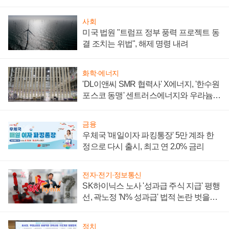
사회
미국 법원 "트럼프 정부 풍력 프로젝트 동
결 조치는 위법", 해제 명령 내려
화학·에너지
'DL이앤씨 SMR 협력사' X에너지, '한수원
포스코 동맹' 센트러스에너지와 우라늄
계약 체결
금융
우체국 '매일이자 파킹통장' 5만 계좌 한
정으로 다시 출시, 최고 연 2.0% 금리
전자·전기·정보통신
SK하이닉스 노사 '성과급 주식 지급' 평행
선, 곽노정 'N% 성과급' 법적 논란 벗을지
주목
정치