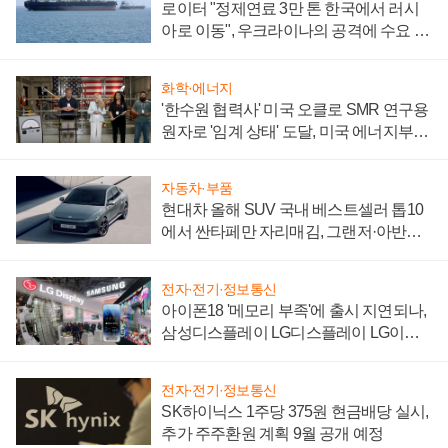
로이터 "정제연료 3만 톤 한국에서 러시
아로 이동", 우크라이나의 공격에 수요 늘
어
화학·에너지
'한수원 협력사' 미국 오클로 SMR 연구용
원자로 '임계 상태' 도달, 미국 에너지부
"중요한 이정표"
자동차·부품
현대차 올해 SUV 국내 베스트셀러 톱10
에서 싼타페만 자리매김, 그랜저·아반떼
'세단 쌍끌이'로 내수 방어
전자·전기·정보통신
아이폰18 '메모리 부족'에 출시 지연되나,
삼성디스플레이 LG디스플레이 LG이노
텍 '탈애플' 수익 다각화 속도
전자·전기·정보통신
SK하이닉스 1주당 375원 현금배당 실시,
추가 주주환원 계획 9월 공개 예정