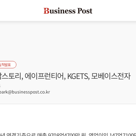
실적발표
팜스토리, 에이프런티어, KGETS, 모베이스전자
5
rk@businesspost.co.kr
년 연결기준으로 매출 9708억4700만 원, 영업이익 147억7100만