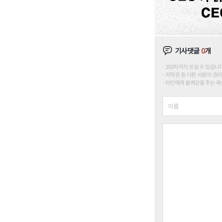
기사댓글
0
개
200자까지 쓰실 수 있습니다. (
저작권 등 다른 사람의 권리
타인에게 불쾌감을 주는 욕설