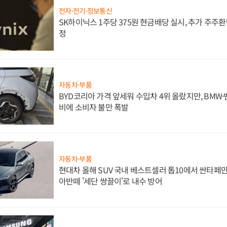
전자·전기·정보통신
SK하이닉스 1주당 375원 현금배당 실시, 추가 주주환
정
자동차·부품
BYD코리아 가격 앞세워 수입차 4위 올랐지만, BMW
비에 소비자 불만 폭발
자동차·부품
현대차 올해 SUV 국내 베스트셀러 톱10에서 싼타페만
아반떼 '세단 쌍끌이'로 내수 방어