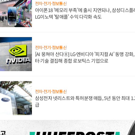
전자·전기·정보통신
아이폰18 '메모리 부족'에 출시 지연되나, 삼성디스
LG이노텍 '탈애플' 수익 다각화 속도
전자·전기·정보통신
[AI 뭉쳐야 산다⑧] LG·엔비디아 '피지컬 AI' 동맹 강
터·기술 결집해 종합 로보틱스 기업으로
전자·전기·정보통신
삼성전자 넷리스트와 특허분쟁 매듭, 5년 동안 최대 1
급