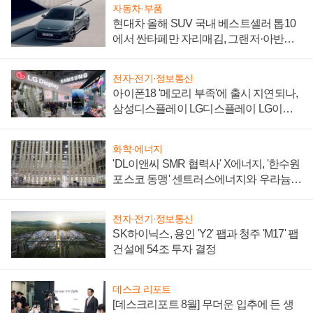
자동차·부품
현대차 올해 SUV 국내 베스트셀러 톱10
에서 싼타페만 자리매김, 그랜저·아반떼
'세단 쌍끌이'로 내수 방어
전자·전기·정보통신
아이폰18 '메모리 부족'에 출시 지연되나,
삼성디스플레이 LG디스플레이 LG이노
텍 '탈애플' 수익 다각화 속도
화학·에너지
'DL이앤씨 SMR 협력사' X에너지, '한수원
포스코 동맹' 센트러스에너지와 우라늄
계약 체결
전자·전기·정보통신
SK하이닉스, 용인 'Y2' 팹과 청주 'M17' 팹
건설에 54조 투자 결정
데스크 리포트
[데스크리포트 8월] 무더운 입추에 든 생