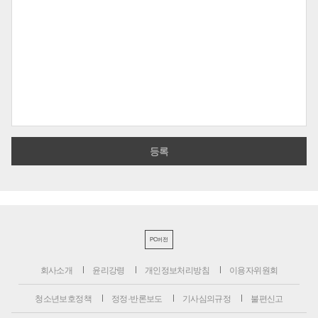
PC버전
회사소개
윤리강령
개인정보처리방침
이용자위원회
청소년보호정책
정정·반론보도
기사심의규정
불편신고