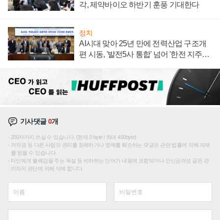
각, 제약바이오 하반기 훈풍 기대한다
정치
AI시대 맞아 25년 만에 전력산업 구조개
편 시동, '발전5사 통합' 넘어 '한전 지주사'
재편론도
기사댓글
0
개
200자까지 쓰실 수 있습니다. (현재 0 byte / 최대 400byte)
저작권 등 다른 사람의 권리를 침해하거나 명예를 훼손하는 댓글은 관련 법률에 의해 제재
를 받을 수 있습니다.
타인에게 불쾌감을 주는 욕설 등 비하하는 단어가 내용에 포함되거나 인신공격성 글은 관
리자의 판단에 의해 삭제 합니다.