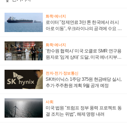
화학·에너지
로이터 "정제연료 3만 톤 한국에서 러시
아로 이동", 우크라이나의 공격에 수요 늘
어
화학·에너지
'한수원 협력사' 미국 오클로 SMR 연구용
원자로 '임계 상태' 도달, 미국 에너지부
"중요한 이정표"
전자·전기·정보통신
SK하이닉스 1주당 375원 현금배당 실시,
추가 주주환원 계획 9월 공개 예정
사회
미국 법원 "트럼프 정부 풍력 프로젝트 동
결 조치는 위법", 해제 명령 내려