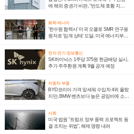
에 해외 증권가 비판, "반도체 호황 지속
성 의문"
화학·에너지
'한수원 협력사' 미국 오클로 SMR 연구용
원자로 '임계 상태' 도달, 미국 에너지부
"중요한 이정표"
전자·전기·정보통신
SK하이닉스 1주당 375원 현금배당 실시,
추가 주주환원 계획 9월 공개 예정
자동차·부품
BYD코리아 가격 앞세워 수입차 4위 올랐
지만, BMW·벤츠보다 높은 공임비에 소비
자 불만 폭발
사회
미국 법원 "트럼프 정부 풍력 프로젝트 동
결 조치는 위법", 해제 명령 내려