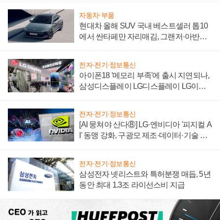
자동차·부품
현대차 올해 SUV 국내 베스트셀러 톱10
에서 싼타페만 자리매김, 그랜저·아반떼
'세단 쌍끌이'로 내수 방어
전자·전기·정보통신
아이폰18 '메모리 부족'에 출시 지연되나,
삼성디스플레이 LG디스플레이 LG이노
텍 '탈애플' 수익 다각화 속도
전자·전기·정보통신
[AI 뭉쳐야 산다⑧] LG·엔비디아 '피지컬 A
I' 동맹 강화, 구광모 제조·데이터·기술 결
집해 종합 로보틱스 기업으로
전자·전기·정보통신
삼성전자 넷리스트와 특허분쟁 매듭, 5년
동안 최대 1.3조 라이선스비 지급