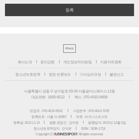
PC버전
회사소개
윤리강령
개인정보처리방침
이용자위원회
청소년보호정책
정정·반론보도
기사심의규정
불편신고
서울특별시 성동구 성수일로 39-34 서울숲더스페이스 12층
대표전화 : 1800-6522
팩스 : 070-4015-8658
편집국 : 070-4010-8512
사업본부 : 070-4010-7078
등록번호 : 서울 아 02897
제호 : 비즈니스포스트
등록일: 2013.11.13
발행·편집인 : 강석운
발행일자: 2013년 12월 2일
청소년보호책임자 : 강석운
ISSN : 2636-171X
Copyright ⓒ
B
USINESSPOST
. All rights reserved.