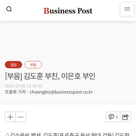
알림
부음
[부음] 김도훈 부친, 이은호 부인
2020-03-08 12:56:59
조충희 기자 - choongbiz@businesspost.co.kr
0
△김수웅씨 별세, 김도훈(프로축구 울산 현대 감독) 김도한