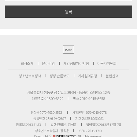
PC버전
회사소개
윤리강령
개인정보처리방침
이용자위원회
청소년보호정책
정정·반론보도
기사심의규정
불편신고
서울특별시 성동구 성수일로 39-34 서울숲더스페이스 12층
대표전화 : 1800-6522
팩스 : 070-4015-8658
편집국 : 070-4010-8512
사업본부 : 070-4010-7078
등록번호 : 서울 아 02897
제호 : 비즈니스포스트
등록일: 2013.11.13
발행·편집인 : 강석운
발행일자: 2013년 12월 2일
청소년보호책임자 : 강석운
ISSN : 2636-171X
Copyright ⓒ
B
USINESSPOST
. All rights reserved.