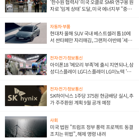
'한수원 협력사' 미국 오클로 SMR 연구용 원
자로 '임계 상태' 도달, 미국 에너지부 "중요
한 이정표"
자동차·부품
현대차 올해 SUV 국내 베스트셀러 톱10에
서 싼타페만 자리매김, 그랜저·아반떼 '세단
쌍끌이'로 내수 방어
전자·전기·정보통신
아이폰18 '메모리 부족'에 출시 지연되나, 삼
성디스플레이 LG디스플레이 LG이노텍 '탈
애플' 수익 다각화 속도
전자·전기·정보통신
SK하이닉스 1주당 375원 현금배당 실시, 추
가 주주환원 계획 9월 공개 예정
사회
미국 법원 "트럼프 정부 풍력 프로젝트 동결
조치는 위법", 해제 명령 내려