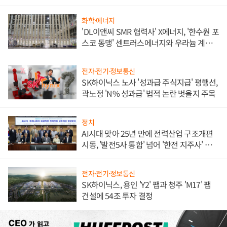
화학·에너지
'DL이앤씨 SMR 협력사' X에너지, '한수원 포
스코 동맹' 센트러스에너지와 우라늄 계약
체결
전자·전기·정보통신
SK하이닉스 노사 '성과급 주식지급' 평행선,
곽노정 'N% 성과급' 법적 논란 벗을지 주목
정치
AI시대 맞아 25년 만에 전력산업 구조개편
시동, '발전5사 통합' 넘어 '한전 지주사' 재편
론도
전자·전기·정보통신
SK하이닉스, 용인 'Y2' 팹과 청주 'M17' 팹
건설에 54조 투자 결정