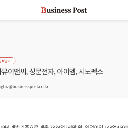
실적발표
까뮤이앤씨, 성문전자, 아이엠, 시노펙스
5
biz@businesspost.co.kr
9년 개별기준으로 매출 2834억2천만 원, 영업이익 148억4500만