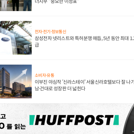
너지부 "중요한 이정표"
전자·전기·정보통신
삼성전자 넷리스트와 특허분쟁 매듭, 5년 동안 최대 1
급
소비자·유통
이부진 야심작 '신라스테이' 서울신라호텔보다 잘 나가
남·건대로 성장판 더 넓힌다