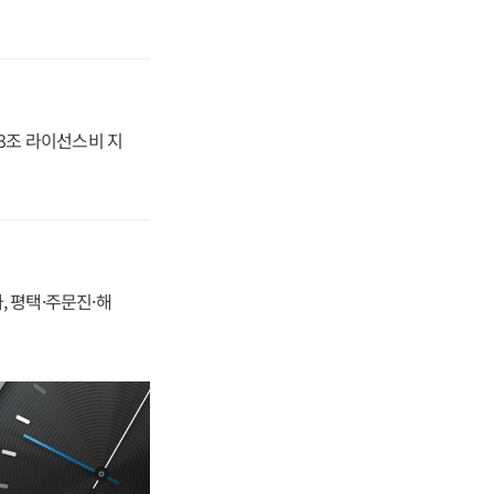
.3조 라이선스비 지
, 평택·주문진·해