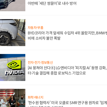
아반떼 '세단 쌍끌이'로 내수 방어
자동차·부품
BYD코리아 가격 앞세워 수입차 4위 올랐지만, BMW
비에 소비자 불만 폭발
전자·전기·정보통신
[AI 뭉쳐야 산다⑧] LG·엔비디아 '피지컬 AI' 동맹 강
터·기술 결집해 종합 로보틱스 기업으로
화학·에너지
'한수원 협력사' 미국 오클로 SMR 연구용 원자로 '임계 