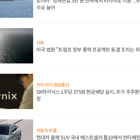
로이터 "정제연료 3만 톤 한국에서 러시아로 이동",
수요 늘어
사회
미국 법원 "트럼프 정부 풍력 프로젝트 동결 조치는 위
전자·전기·정보통신
SK하이닉스 1주당 375원 현금배당 실시, 추가 주주환
정
자동차·부품
현대차 올해 SUV 국내 베스트셀러 톱10에서 싼타페만