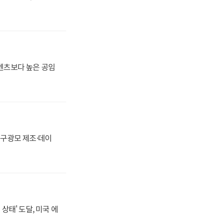
·벤츠보다 높은 공임
화, 구광모 제조·데이
상태' 도달, 미국 에