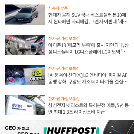
자동차·부품
현대차 올해 SUV 국내 베스트셀러 톱10에
서 싼타페만 자리매김, 그랜저·아반떼 '세단
쌍끌이'로 내수 방어
전자·전기·정보통신
아이폰18 '메모리 부족'에 출시 지연되나, 삼
성디스플레이 LG디스플레이 LG이노텍 '탈
애플' 수익 다각화 속도
전자·전기·정보통신
[AI 뭉쳐야 산다⑧] LG·엔비디아 '피지컬 AI'
동맹 강화, 구광모 제조·데이터·기술 결집
해 종합 로보틱스 기업으로
전자·전기·정보통신
삼성전자 넷리스트와 특허분쟁 매듭, 5년 동
안 최대 1.3조 라이선스비 지급