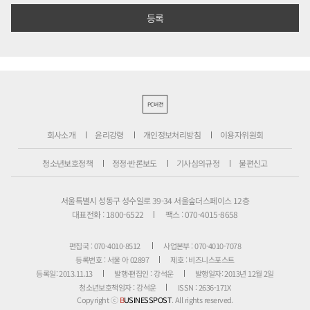
PC버전
회사소개
윤리강령
개인정보처리방침
이용자위원회
청소년보호정책
정정·반론보도
기사심의규정
불편신고
서울특별시 성동구 성수일로 39-34 서울숲더스페이스 12층
대표전화 : 1800-6522
팩스 : 070-4015-8658
편집국 : 070-4010-8512
사업본부 : 070-4010-7078
등록번호 : 서울 아 02897
제호 : 비즈니스포스트
등록일: 2013.11.13
발행·편집인 : 강석운
발행일자: 2013년 12월 2일
청소년보호책임자 : 강석운
ISSN : 2636-171X
Copyright ⓒ
B
USINESSPOST
. All rights reserved.