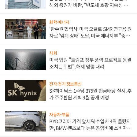
해외 증권가 비판, "반도체 호황 지속성 의
문"
화학·에너지
'한수원 협력사' 미국 오클로 SMR 연구용 원
자로 '임계 상태' 도달, 미국 에너지부 "중요
한 이정표"
사회
미국 법원 "트럼프 정부 풍력 프로젝트 동결
조치는 위법", 해제 명령 내려
전자·전기·정보통신
SK하이닉스 1주당 375원 현금배당 실시, 추
가 주주환원 계획 9월 공개 예정
자동차·부품
BYD코리아 가격 앞세워 수입차 4위 올랐지
만, BMW·벤츠보다 높은 공임비에 소비자
불만 폭발