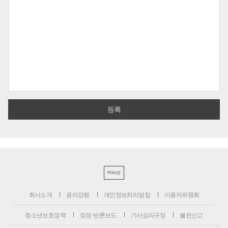
PC버전
회사소개
윤리강령
개인정보처리방침
이용자위원회
청소년보호정책
정정·반론보도
기사심의규정
불편신고