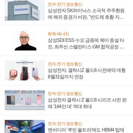
전자·전기·정보통신
삼성전자 SK하이닉스 소극적 주주환원
에 해외 증권가 비판, "반도체 호황 지속
성 의문"
화학·에너지
삼성SDI ESS 수요 급증에 북미 증설 타
진, 최주선 스텔란티스·GM 합작공장 건
설 재추진하나
전자·전기·정보통신
삼성전자, 갤럭시Z 폴드8 사전예약 개통
8월31일까지 연장
전자·전기·정보통신
삼성전자 갤럭시 Z 폴드8 시리즈 사전 판
매 '144만 대' 역대 최대
전자·전기·정보통신
엔비디아 '루빈 울트라'에도 HBM4 탑재