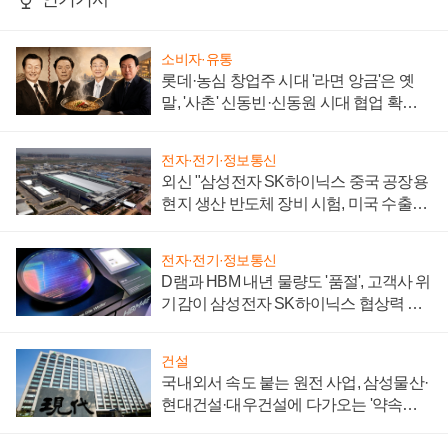
소비자·유통
롯데·농심 창업주 시대 '라면 앙금'은 옛
말, '사촌' 신동빈·신동원 시대 협업 확대
일로
전자·전기·정보통신
외신 "삼성전자 SK하이닉스 중국 공장용
현지 생산 반도체 장비 시험, 미국 수출통
제 대비"
전자·전기·정보통신
D램과 HBM 내년 물량도 '품절', 고객사 위
기감이 삼성전자 SK하이닉스 협상력 더
키워
건설
국내외서 속도 붙는 원전 사업, 삼성물산·
현대건설·대우건설에 다가오는 '약속의
시간'