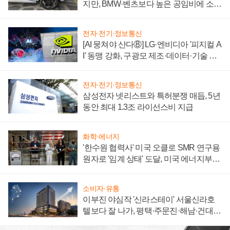
지만, BMW·벤츠보다 높은 공임비에 소비
자 불만 폭발
전자·전기·정보통신
[AI 뭉쳐야 산다⑧] LG·엔비디아 '피지컬 A
I' 동맹 강화, 구광모 제조·데이터·기술 결
집해 종합 로보틱스 기업으로
전자·전기·정보통신
삼성전자 넷리스트와 특허분쟁 매듭, 5년
동안 최대 1.3조 라이선스비 지급
화학·에너지
'한수원 협력사' 미국 오클로 SMR 연구용
원자로 '임계 상태' 도달, 미국 에너지부
"중요한 이정표"
소비자·유통
이부진 야심작 '신라스테이' 서울신라호
텔보다 잘 나가, 평택·주문진·해남·건대로
성장판 더 넓힌다