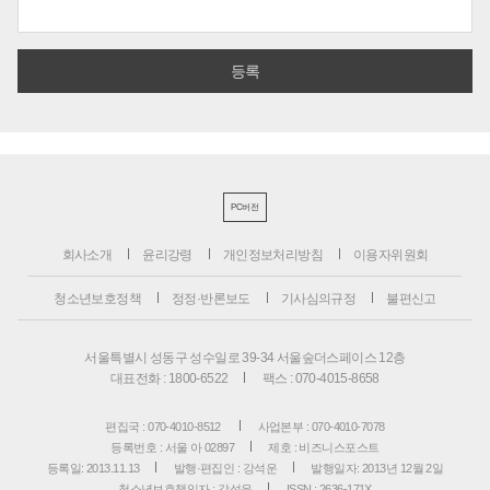
PC버전
회사소개
윤리강령
개인정보처리방침
이용자위원회
청소년보호정책
정정·반론보도
기사심의규정
불편신고
서울특별시 성동구 성수일로 39-34 서울숲더스페이스 12층
대표전화 : 1800-6522
팩스 : 070-4015-8658
편집국 : 070-4010-8512
사업본부 : 070-4010-7078
등록번호 : 서울 아 02897
제호 : 비즈니스포스트
등록일: 2013.11.13
발행·편집인 : 강석운
발행일자: 2013년 12월 2일
청소년보호책임자 : 강석운
ISSN : 2636-171X