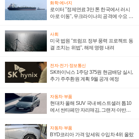
화학·에너지
로이터 "정제연료 3만 톤 한국에서 러시
아로 이동", 우크라이나의 공격에 수요 늘
어
사회
미국 법원 "트럼프 정부 풍력 프로젝트 동
결 조치는 위법", 해제 명령 내려
전자·전기·정보통신
SK하이닉스 1주당 375원 현금배당 실시,
추가 주주환원 계획 9월 공개 예정
자동차·부품
현대차 올해 SUV 국내 베스트셀러 톱10
에서 싼타페만 자리매김, 그랜저·아반떼
'세단 쌍끌이'로 내수 방어
자동차·부품
BYD코리아 가격 앞세워 수입차 4위 올랐