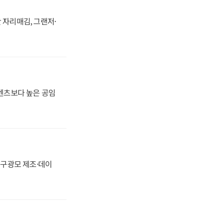
 자리매김, 그랜저·
·벤츠보다 높은 공임
화, 구광모 제조·데이