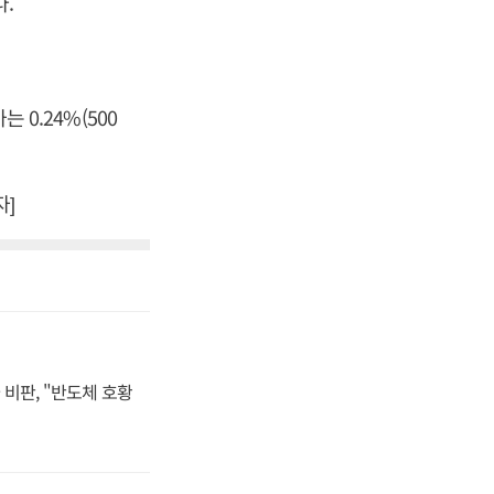
다.
 0.24%(500
자]
비판, "반도체 호황