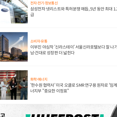
전자·전기·정보통신
삼성전자 넷리스트와 특허분쟁 매듭, 5년 동안 최대 1
급
소비자·유통
이부진 야심작 '신라스테이' 서울신라호텔보다 잘 나가
남·건대로 성장판 더 넓힌다
화학·에너지
'한수원 협력사' 미국 오클로 SMR 연구용 원자로 '임계 
너지부 "중요한 이정표"