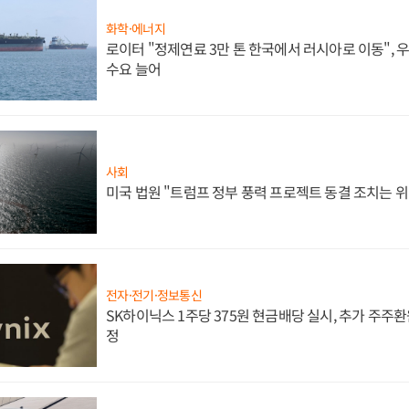
화학·에너지
로이터 "정제연료 3만 톤 한국에서 러시아로 이동",
수요 늘어
사회
미국 법원 "트럼프 정부 풍력 프로젝트 동결 조치는 위
전자·전기·정보통신
SK하이닉스 1주당 375원 현금배당 실시, 추가 주주환
정