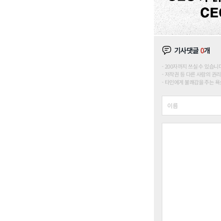
기사댓글
0
개
200자까지 쓰실 수 있습니다. (
저작권 등 다른 사람의 권리
타인에게 불쾌감을 주는 욕설