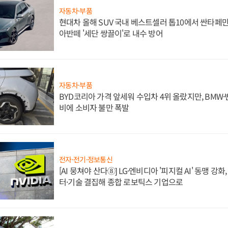
자동차·부품
현대차 올해 SUV 국내 베스트셀러 톱10에서 싼타페만
아반떼 '세단 쌍끌이'로 내수 방어
자동차·부품
BYD코리아 가격 앞세워 수입차 4위 올랐지만, BMW
비에 소비자 불만 폭발
전자·전기·정보통신
[AI 뭉쳐야 산다⑧] LG·엔비디아 '피지컬 AI' 동맹 강
터·기술 결집해 종합 로보틱스 기업으로