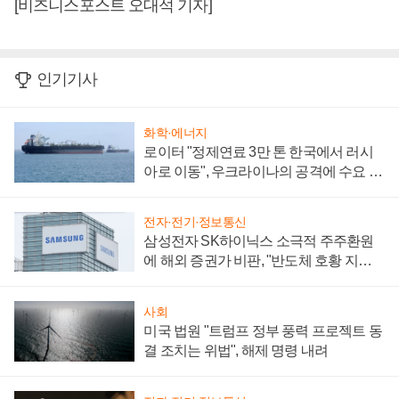
[비즈니스포스트 오대석 기자]
인기기사
화학·에너지
로이터 "정제연료 3만 톤 한국에서 러시
아로 이동", 우크라이나의 공격에 수요 늘
어
전자·전기·정보통신
삼성전자 SK하이닉스 소극적 주주환원
에 해외 증권가 비판, "반도체 호황 지속
성 의문"
사회
미국 법원 "트럼프 정부 풍력 프로젝트 동
결 조치는 위법", 해제 명령 내려