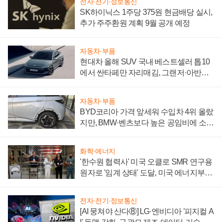
전자·전기·정보통신
SK하이닉스 1주당 375원 현금배당 실시,
추가 주주환원 계획 9월 공개 예정
자동차·부품
현대차 올해 SUV 국내 베스트셀러 톱10
에서 싼타페만 자리매김, 그랜저·아반떼
'세단 쌍끌이'로 내수 방어
자동차·부품
BYD코리아 가격 앞세워 수입차 4위 올랐
지만, BMW·벤츠보다 높은 공임비에 소비
자 불만 폭발
화학·에너지
'한수원 협력사' 미국 오클로 SMR 연구용
원자로 '임계 상태' 도달, 미국 에너지부
"중요한 이정표"
전자·전기·정보통신
[AI 뭉쳐야 산다⑧] LG·엔비디아 '피지컬 A