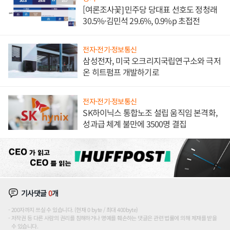
[여론조사꽃] 민주당 당대표 선호도 정청래
30.5%·김민석 29.6%, 0.9%p 초접전
전자·전기·정보통신
삼성전자, 미국 오크리지국립연구소와 극저
온 히트펌프 개발하기로
전자·전기·정보통신
SK하이닉스 통합노조 설립 움직임 본격화,
성과급 체계 불만에 3500명 결집
기사댓글
0
개
200자까지 쓰실 수 있습니다. (현재 0 byte / 최대 400byte)
저작권 등 다른 사람의 권리를 침해하거나 명예를 훼손하는 댓글은 관련 법률에 의해 제재를 받을
수 있습니다.