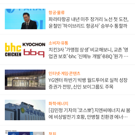
목
항공·물류
파라타항공 내년 미주 장거리 노선 첫 도전,
윤철민 '하이브리드 항공사' 승부수 통할까
소비자·유통
치킨3사 '가맹점 상생' 비교해보니, 교촌 '영
업권 보호'·bhc '신메뉴 개발'·BBQ '원가 부
담'
인터넷·게임·콘텐츠
YG엔터 하반기 빅뱅 월드투어로 실적 성장
증권가 전망, 신인 보이그룹도 주목
화학·에너지
[김민정 기자의 '코스뽀'] 지엔씨에너지 AI 붐
에 비상발전기 호황, 안병철 친환경 에너지
발전전문기업 향한다
정치