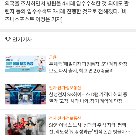
의혹을 조사하면서 병원을 4차례 압수수색한 것 외에도 관
련자 등의 압수수색도 3차례 진행한 것으로 전해졌다. [비
즈니스포스트 이정은 기자]
인기기사
금융
우체국 '매일이자 파킹통장' 5만 계좌 한정
으로 다시 출시, 최고 연 2.0% 금리
전자·전기·정보통신
삼성전자 SK하이닉스 D램 가격에 해외 증
권가 '고점' 시각 나와, 장기 계약에 단점 부
각
전자·전기·정보통신
SK하이닉스 노사 '성과급 주식 지급' 평행
선, 곽노정 'N% 성과급' 법적 논란 벗을지 주