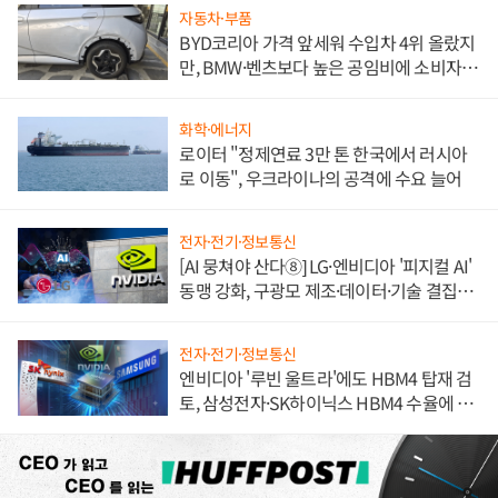
자동차·부품
BYD코리아 가격 앞세워 수입차 4위 올랐지
만, BMW·벤츠보다 높은 공임비에 소비자
불만 폭발
화학·에너지
로이터 "정제연료 3만 톤 한국에서 러시아
로 이동", 우크라이나의 공격에 수요 늘어
전자·전기·정보통신
[AI 뭉쳐야 산다⑧] LG·엔비디아 '피지컬 AI'
동맹 강화, 구광모 제조·데이터·기술 결집
해 종합 로보틱스 기업으로
전자·전기·정보통신
엔비디아 '루빈 울트라'에도 HBM4 탑재 검
토, 삼성전자·SK하이닉스 HBM4 수율에 주
도권 갈린다