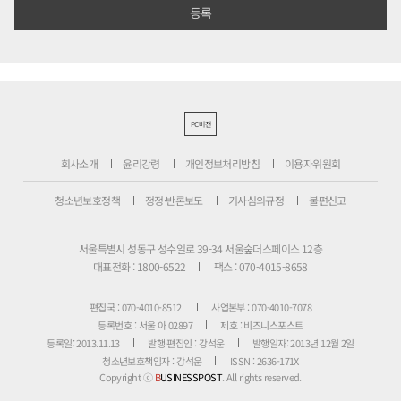
PC버전
회사소개
윤리강령
개인정보처리방침
이용자위원회
청소년보호정책
정정·반론보도
기사심의규정
불편신고
서울특별시 성동구 성수일로 39-34 서울숲더스페이스 12층
대표전화 : 1800-6522
팩스 : 070-4015-8658
편집국 : 070-4010-8512
사업본부 : 070-4010-7078
등록번호 : 서울 아 02897
제호 : 비즈니스포스트
등록일: 2013.11.13
발행·편집인 : 강석운
발행일자: 2013년 12월 2일
청소년보호책임자 : 강석운
ISSN : 2636-171X
Copyright ⓒ
B
USINESSPOST
. All rights reserved.