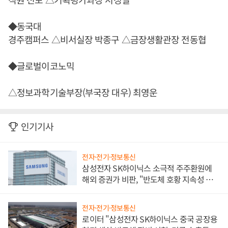
◆동국대
경주캠퍼스 △비서실장 박종구 △금장생활관장 전동협
◆글로벌이코노믹
△정보과학기술부장(부국장 대우) 최영운
인기기사
전자·전기·정보통신
삼성전자 SK하이닉스 소극적 주주환원에
해외 증권가 비판, "반도체 호황 지속성 의
문"
전자·전기·정보통신
로이터 "삼성전자 SK하이닉스 중국 공장용