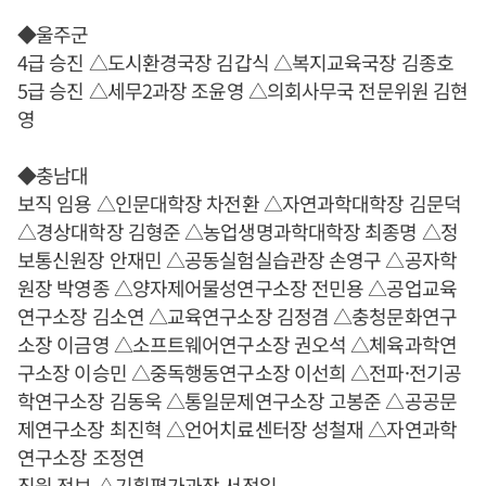
◆울주군
4급 승진 △도시환경국장 김갑식 △복지교육국장 김종호
5급 승진 △세무2과장 조윤영 △의회사무국 전문위원 김현
영
◆충남대
보직 임용 △인문대학장 차전환 △자연과학대학장 김문덕
△경상대학장 김형준 △농업생명과학대학장 최종명 △정
보통신원장 안재민 △공동실험실습관장 손영구 △공자학
원장 박영종 △양자제어물성연구소장 전민용 △공업교육
연구소장 김소연 △교육연구소장 김정겸 △충청문화연구
소장 이금영 △소프트웨어연구소장 권오석 △체육과학연
구소장 이승민 △중독행동연구소장 이선희 △전파·전기공
학연구소장 김동욱 △통일문제연구소장 고봉준 △공공문
제연구소장 최진혁 △언어치료센터장 성철재 △자연과학
연구소장 조정연
직원 전보 △기획평가과장 서정일