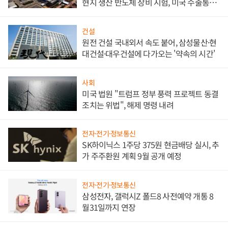
현지 생산 반도체 장비 시험, 미국 수출통제
대비"
건설
원전 건설 국내외서 속도 붙어, 삼성물산·현
대건설·대우건설에 다가오는 '약속의 시간'
사회
미국 법원 "트럼프 정부 풍력 프로젝트 동결
조치는 위법", 해제 명령 내려
전자·전기·정보통신
SK하이닉스 1주당 375원 현금배당 실시, 추
가 주주환원 계획 9월 공개 예정
전자·전기·정보통신
삼성전자, 갤럭시Z 폴드8 사전예약 개통 8
월31일까지 연장