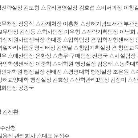
영전략실장 김도형 △윤리경영실장 김호섭 △비서과장 이창
무처장 장용식 △관재처장 이홍천 △상허기념도서관 부관장
교무팀장 김신동 △학사팀장 이우형 △전략기획팀장 이남희
혁신지원사업센터장 손대중 △입학팀장 겸 입학전형센터장 
대학일자리사업운영센터장 김영달 △창업기획실장 겸 창업교
우 △예산팀장 온한상 △총무·구매팀장 전영국 △시설팀장
국인학생센터장 이중혁 △대학원 행정실장 김응태 △농축대
인대학원 행정실장 전태진 △경영대학 행정실장 조은원 △
상허교양대학 행정실장 김효상 △산학관리1팀장 김정미 △산
업화팀장 공종국
 김진환
수산청
일용직 관리회사 △대표 문성주