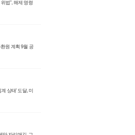
위법", 해제 명령
주환원 계획 9월 공
계 상태' 도달, 미
페만 자리매김, 그