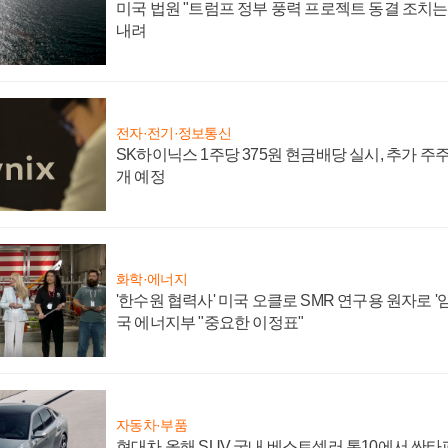
미국 법원 "트럼프 정부 풍력 프로젝트 동결 조치는 
내려
전자·전기·정보통신
SK하이닉스 1주당 375원 현금배당 실시, 추가 주
개 예정
화학·에너지
'한수원 협력사' 미국 오클로 SMR 연구용 원자로 '임
국 에너지부 "중요한 이정표"
자동차·부품
현대차 올해 SUV 국내 베스트셀러 톱10에서 싼타