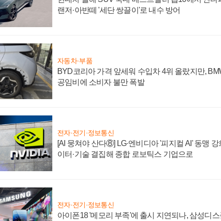
랜저·아반떼 '세단 쌍끌이'로 내수 방어
자동차·부품
BYD코리아 가격 앞세워 수입차 4위 올랐지만, B
공임비에 소비자 불만 폭발
전자·전기·정보통신
[AI 뭉쳐야 산다⑧] LG·엔비디아 '피지컬 AI' 동맹 
이터·기술 결집해 종합 로보틱스 기업으로
전자·전기·정보통신
아이폰18 '메모리 부족'에 출시 지연되나, 삼성디