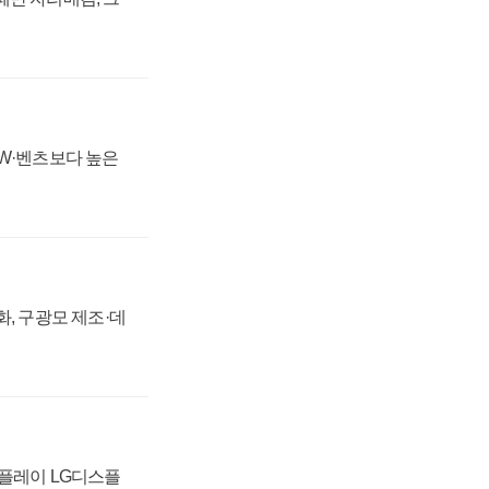
MW·벤츠보다 높은
강화, 구광모 제조·데
스플레이 LG디스플