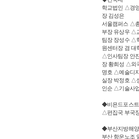
학교법인 △경
장 김성은
서울캠퍼스 △총
부장 유상우 △
팀장 장성수 △
원센터장 겸 
△인사팀장 안진
장 황희성 △외
명호 △예술디자
실장 박정호 △
인순 △기술사
◆비욘드포스트
△편집국 부국장
◆부산지방해양
부산 항운노조 