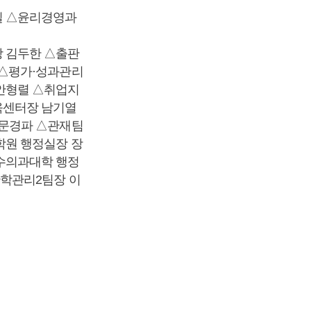
길 △윤리경영과
 김두한 △출판
 △평가·성과관리
안형렬 △취업지
육센터장 남기열
 문경파 △관재팀
학원 행정실장 장
수의과대학 행정
학관리2팀장 이