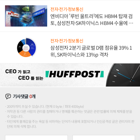
전자·전기·정보통신
엔비디아 '루빈 울트라'에도 HBM4 탑재 검
토, 삼성전자·SK하이닉스 HBM4 수율에 주
도권 갈린다
전자·전기·정보통신
삼성전자 2분기 글로벌 D램 점유율 39% 1
위, SK하이닉스와 13%p 격차
기사댓글
0
개
200자까지 쓰실 수 있습니다. (현재 0 byte / 최대 400byte)
저작권 등 다른 사람의 권리를 침해하거나 명예를 훼손하는 댓글은 관련 법률에 의해 제재를 받을
수 있습니다.
타인에게 불쾌감을 주는 욕설 등 비하하는 단어가 내용에 포함되거나 인신공격성 글은 관리자의 판
단에 의해 삭제 합니다.