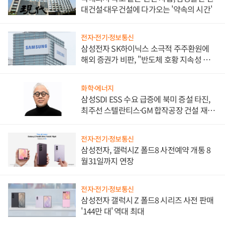
대건설·대우건설에 다가오는 '약속의 시간'
전자·전기·정보통신
삼성전자 SK하이닉스 소극적 주주환원에
해외 증권가 비판, "반도체 호황 지속성 의
문"
화학·에너지
삼성SDI ESS 수요 급증에 북미 증설 타진,
최주선 스텔란티스·GM 합작공장 건설 재추
진하나
전자·전기·정보통신
삼성전자, 갤럭시Z 폴드8 사전예약 개통 8
월31일까지 연장
전자·전기·정보통신
삼성전자 갤럭시 Z 폴드8 시리즈 사전 판매
'144만 대' 역대 최대