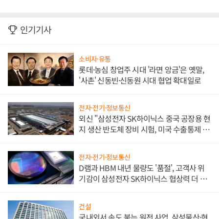
인기기사
소비자·유통
롯데·농심 창업주 시대 '라면 앙금'은 옛말,
'사촌' 신동빈·신동원 시대 협업 확대일로
전자·전기·정보통신
외신 "삼성전자 SK하이닉스 중국 공장용 현
지 생산 반도체 장비 시험, 미국 수출통제 대
비"
전자·전기·정보통신
D램과 HBM 내년 물량도 '품절', 고객사 위
기감이 삼성전자 SK하이닉스 협상력 더 키
워
건설
국내외서 속도 붙는 원전 사업, 삼성물산·현