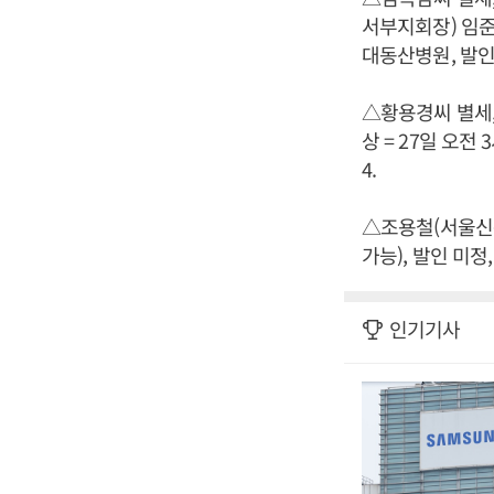
서부지회장) 임준
대동산병원, 발인 2
△황용경씨 별세
상 = 27일 오전 
4.
△조용철(서울신문
가능), 발인 미정, 0
인기기사