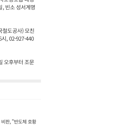
일, 빈소 성서계명
국철도공사) 모친
 02-927-440
8일 오후부터 조문
비판, "반도체 호황