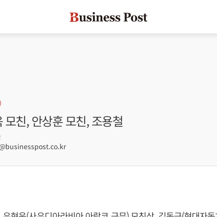
욱 모친, 안상훈 모친, 조용철
2
businesspost.co.kr
, 우현욱(사우디아라비아 아람코 근무) 모친상, 김동근(현대자