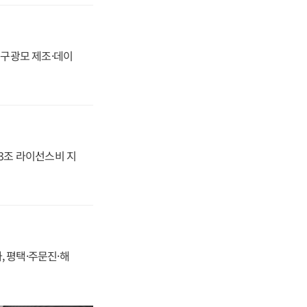
화, 구광모 제조·데이
.3조 라이선스비 지
, 평택·주문진·해