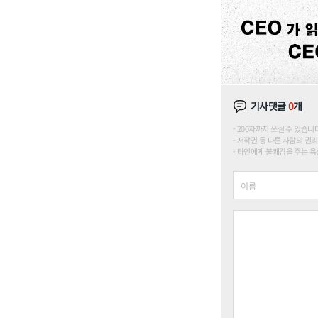
기사댓글
0
개
200자까지 쓰실 수 있습니다. (
저작권 등 다른 사람의 권리
타인에게 불쾌감을 주는 욕설