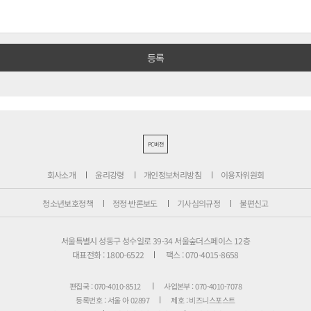
PC버전
회사소개
윤리강령
개인정보처리방침
이용자위원회
청소년보호정책
정정·반론보도
기사심의규정
불편신고
서울특별시 성동구 성수일로 39-34 서울숲더스페이스 12층
대표전화 : 1800-6522
팩스 : 070-4015-8658
편집국 : 070-4010-8512
사업본부 : 070-4010-7078
등록번호 : 서울 아 02897
제호 : 비즈니스포스트