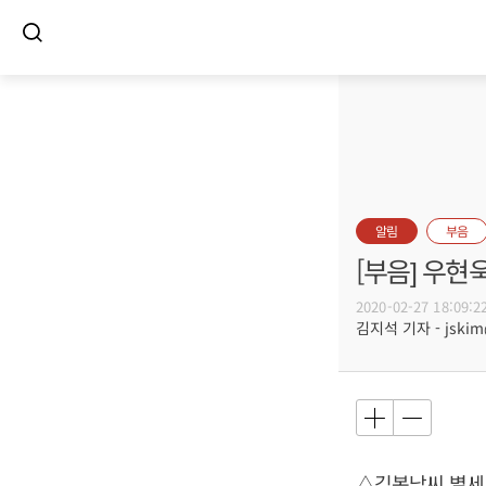
알림
부음
[부음] 우현
2020-02-27 18:09:2
김지석 기자 - jskim@
△김복남씨 별세