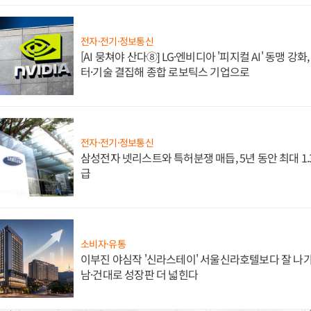
전자·전기·정보통신
[AI 뭉쳐야 산다⑧] LG·엔비디아 '피지컬 AI' 동맹 강
터·기술 결집해 종합 로보틱스 기업으로
전자·전기·정보통신
삼성전자 넷리스트와 특허분쟁 매듭, 5년 동안 최대 1
급
소비자·유통
이부진 야심작 '신라스테이' 서울신라호텔보다 잘 나가
남·건대로 성장판 더 넓힌다