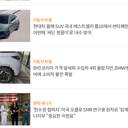
자동차·부품
현대차 올해 SUV 국내 베스트셀러 톱10에서 싼타페만
아반떼 '세단 쌍끌이'로 내수 방어
자동차·부품
BYD코리아 가격 앞세워 수입차 4위 올랐지만, BMW
비에 소비자 불만 폭발
화학·에너지
'한수원 협력사' 미국 오클로 SMR 연구용 원자로 '임계 
너지부 "중요한 이정표"