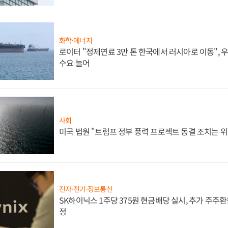
화학·에너지
로이터 "정제연료 3만 톤 한국에서 러시아로 이동",
수요 늘어
사회
미국 법원 "트럼프 정부 풍력 프로젝트 동결 조치는 위
전자·전기·정보통신
SK하이닉스 1주당 375원 현금배당 실시, 추가 주주환
정