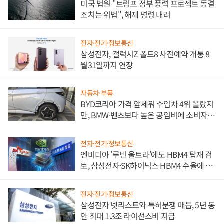
미국 법원 "트럼프 정부 풍력 프로젝트 동결
조치는 위법", 해제 명령 내려
전자·전기·정보통신
삼성전자, 갤럭시Z 폴드8 사전예약 개통 8
월31일까지 연장
자동차·부품
BYD코리아 가격 앞세워 수입차 4위 올랐지
만, BMW·벤츠보다 높은 공임비에 소비자
불만 폭발
전자·전기·정보통신
엔비디아 '루빈 울트라'에도 HBM4 탑재 검
토, 삼성전자·SK하이닉스 HBM4 수율에 주
도권 갈린다
전자·전기·정보통신
삼성전자 넷리스트와 특허분쟁 매듭, 5년 동
안 최대 1.3조 라이선스비 지급