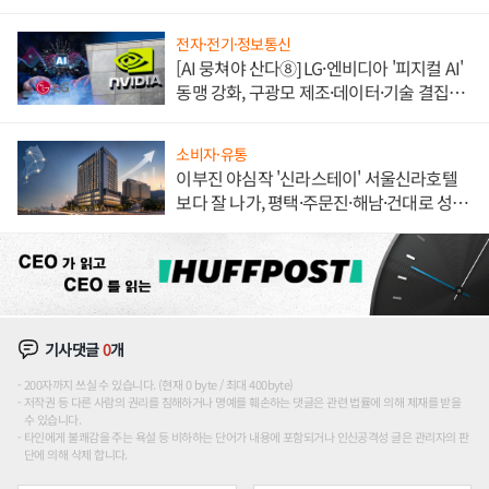
전자·전기·정보통신
[AI 뭉쳐야 산다⑧] LG·엔비디아 '피지컬 AI'
동맹 강화, 구광모 제조·데이터·기술 결집
해 종합 로보틱스 기업으로
소비자·유통
이부진 야심작 '신라스테이' 서울신라호텔
보다 잘 나가, 평택·주문진·해남·건대로 성
장판 더 넓힌다
기사댓글
0
개
200자까지 쓰실 수 있습니다. (현재 0 byte / 최대 400byte)
저작권 등 다른 사람의 권리를 침해하거나 명예를 훼손하는 댓글은 관련 법률에 의해 제재를 받을
수 있습니다.
타인에게 불쾌감을 주는 욕설 등 비하하는 단어가 내용에 포함되거나 인신공격성 글은 관리자의 판
단에 의해 삭제 합니다.