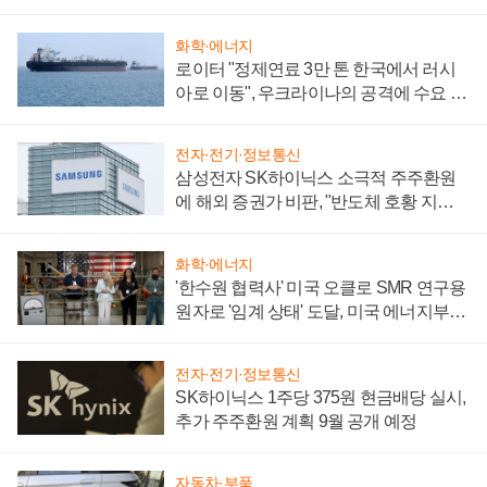
화학·에너지
로이터 "정제연료 3만 톤 한국에서 러시
아로 이동", 우크라이나의 공격에 수요 늘
어
전자·전기·정보통신
삼성전자 SK하이닉스 소극적 주주환원
에 해외 증권가 비판, "반도체 호황 지속
성 의문"
화학·에너지
'한수원 협력사' 미국 오클로 SMR 연구용
원자로 '임계 상태' 도달, 미국 에너지부
"중요한 이정표"
전자·전기·정보통신
SK하이닉스 1주당 375원 현금배당 실시,
추가 주주환원 계획 9월 공개 예정
자동차·부품