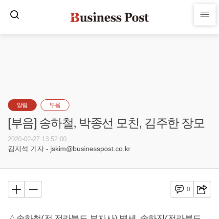
알림
부음
[부음] 송하철, 박종선 모친, 김주한 장모
2020-02-27 13:52:00
김지석 기자 - jskim@businesspost.co.kr
0
△송하철(전 전라북도 부지사) 별세, 송하진(전라북도