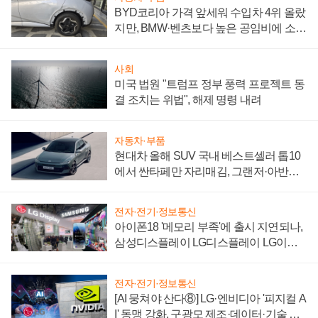
BYD코리아 가격 앞세워 수입차 4위 올랐
지만, BMW·벤츠보다 높은 공임비에 소비
자 불만 폭발
사회
미국 법원 "트럼프 정부 풍력 프로젝트 동
결 조치는 위법", 해제 명령 내려
자동차·부품
현대차 올해 SUV 국내 베스트셀러 톱10
에서 싼타페만 자리매김, 그랜저·아반떼
'세단 쌍끌이'로 내수 방어
전자·전기·정보통신
아이폰18 '메모리 부족'에 출시 지연되나,
삼성디스플레이 LG디스플레이 LG이노
텍 '탈애플' 수익 다각화 속도
전자·전기·정보통신
[AI 뭉쳐야 산다⑧] LG·엔비디아 '피지컬 A
I' 동맹 강화, 구광모 제조·데이터·기술 결