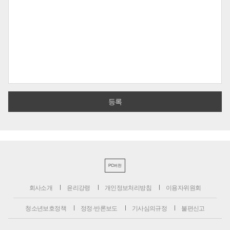
PC버전
회사소개
윤리강령
개인정보처리방침
이용자위원회
청소년보호정책
정정·반론보도
기사심의규정
불편신고