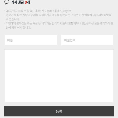
기사댓글
0
개
200자까지 쓰실 수 있습니다. (현재 0 byte / 최대 400byte)
저작권 등 다른 사람의 권리를 침해하거나 명예를 훼손하는 댓글은 관련 법률에 의해 제재를 받을
수 있습니다.
타인에게 불쾌감을 주는 욕설 등 비하하는 단어가 내용에 포함되거나 인신공격성 글은 관리자의 판
단에 의해 삭제 합니다.