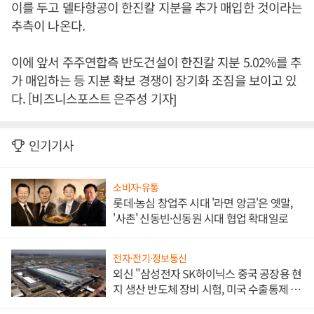
이를 두고 델타항공이 한진칼 지분을 추가 매입한 것이라는
추측이 나온다.
이에 앞서 주주연합측 반도건설이 한진칼 지분 5.02%를 추
가 매입하는 등 지분 확보 경쟁이 장기화 조짐을 보이고 있
다. [비즈니스포스트 은주성 기자]
인기기사
소비자·유통
롯데·농심 창업주 시대 '라면 앙금'은 옛말,
'사촌' 신동빈·신동원 시대 협업 확대일로
전자·전기·정보통신
외신 "삼성전자 SK하이닉스 중국 공장용 현
지 생산 반도체 장비 시험, 미국 수출통제 대
비"