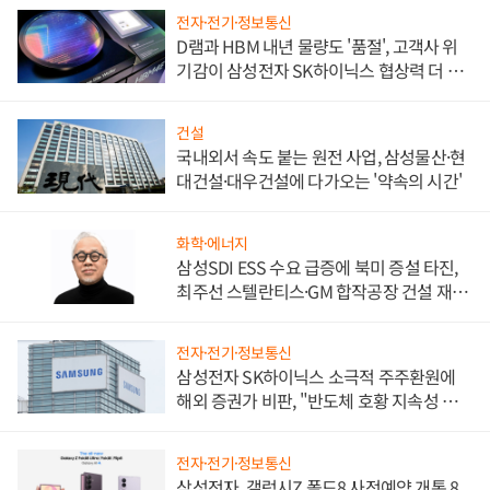
전자·전기·정보통신
D램과 HBM 내년 물량도 '품절', 고객사 위
기감이 삼성전자 SK하이닉스 협상력 더 키
워
건설
국내외서 속도 붙는 원전 사업, 삼성물산·현
대건설·대우건설에 다가오는 '약속의 시간'
화학·에너지
삼성SDI ESS 수요 급증에 북미 증설 타진,
최주선 스텔란티스·GM 합작공장 건설 재추
진하나
전자·전기·정보통신
삼성전자 SK하이닉스 소극적 주주환원에
해외 증권가 비판, "반도체 호황 지속성 의
문"
전자·전기·정보통신
삼성전자, 갤럭시Z 폴드8 사전예약 개통 8