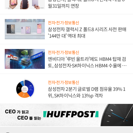
월31일까지 연장
전자·전기·정보통신
삼성전자 갤럭시 Z 폴드8 시리즈 사전 판매
'144만 대' 역대 최대
전자·전기·정보통신
엔비디아 '루빈 울트라'에도 HBM4 탑재 검
토, 삼성전자·SK하이닉스 HBM4 수율에 주
도권 갈린다
전자·전기·정보통신
삼성전자 2분기 글로벌 D램 점유율 39% 1
위, SK하이닉스와 13%p 격차