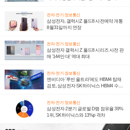
성 의문"
전자·전기·정보통신
삼성전자, 갤럭시Z 폴드8 사전예약 개통
8월31일까지 연장
전자·전기·정보통신
삼성전자 갤럭시 Z 폴드8 시리즈 사전 판
매 '144만 대' 역대 최대
전자·전기·정보통신
엔비디아 '루빈 울트라'에도 HBM4 탑재
검토, 삼성전자·SK하이닉스 HBM4 수율
에 주도권 갈린다
전자·전기·정보통신
삼성전자 2분기 글로벌 D램 점유율 39%
1위, SK하이닉스와 13%p 격차