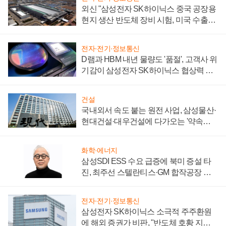
외신 "삼성전자 SK하이닉스 중국 공장용
현지 생산 반도체 장비 시험, 미국 수출통
제 대비"
전자·전기·정보통신
D램과 HBM 내년 물량도 '품절', 고객사 위
기감이 삼성전자 SK하이닉스 협상력 더
키워
건설
국내외서 속도 붙는 원전 사업, 삼성물산·
현대건설·대우건설에 다가오는 '약속의
시간'
화학·에너지
삼성SDI ESS 수요 급증에 북미 증설 타
진, 최주선 스텔란티스·GM 합작공장 건
설 재추진하나
전자·전기·정보통신
삼성전자 SK하이닉스 소극적 주주환원
에 해외 증권가 비판, "반도체 호황 지속