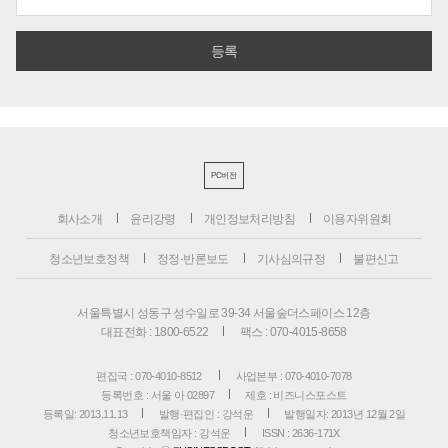
PC버전
회사소개
윤리강령
개인정보처리방침
이용자위원회
청소년보호정책
정정·반론보도
기사심의규정
불편신고
서울특별시 성동구 성수일로 39-34 서울숲더스페이스 12층
대표전화 : 1800-6522
팩스 : 070-4015-8658
편집국 : 070-4010-8512
사업본부 : 070-4010-7078
등록번호 : 서울 아 02897
제호 : 비즈니스포스트
등록일: 2013.11.13
발행·편집인 : 강석운
발행일자: 2013년 12월 2일
청소년보호책임자 : 강석운
ISSN : 2636-171X