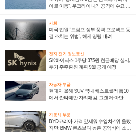
아로 이동", 우크라이나의 공격에 수요 늘
어
사회
미국 법원 "트럼프 정부 풍력 프로젝트 동
결 조치는 위법", 해제 명령 내려
전자·전기·정보통신
SK하이닉스 1주당 375원 현금배당 실시,
추가 주주환원 계획 9월 공개 예정
자동차·부품
현대차 올해 SUV 국내 베스트셀러 톱10
에서 싼타페만 자리매김, 그랜저·아반떼
'세단 쌍끌이'로 내수 방어
자동차·부품
BYD코리아 가격 앞세워 수입차 4위 올랐
지만, BMW·벤츠보다 높은 공임비에 소비
자 불만 폭발