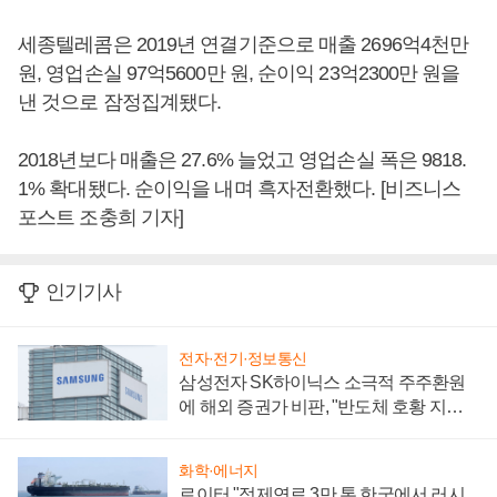
세종텔레콤은 2019년 연결기준으로 매출 2696억4천만
원, 영업손실 97억5600만 원, 순이익 23억2300만 원을
낸 것으로 잠정집계됐다.
2018년보다 매출은 27.6% 늘었고 영업손실 폭은 9818.
1% 확대됐다. 순이익을 내며 흑자전환했다. [비즈니스
포스트 조충희 기자]
인기기사
전자·전기·정보통신
삼성전자 SK하이닉스 소극적 주주환원
에 해외 증권가 비판, "반도체 호황 지속
성 의문"
화학·에너지
로이터 "정제연료 3만 톤 한국에서 러시