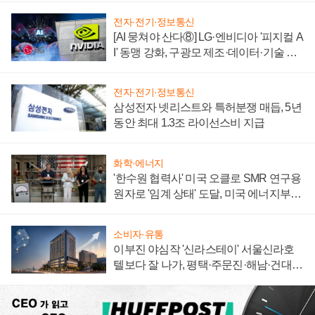
전자·전기·정보통신
[AI 뭉쳐야 산다⑧] LG·엔비디아 '피지컬 A
I' 동맹 강화, 구광모 제조·데이터·기술 결
집해 종합 로보틱스 기업으로
전자·전기·정보통신
삼성전자 넷리스트와 특허분쟁 매듭, 5년
동안 최대 1.3조 라이선스비 지급
화학·에너지
'한수원 협력사' 미국 오클로 SMR 연구용
원자로 '임계 상태' 도달, 미국 에너지부
"중요한 이정표"
소비자·유통
이부진 야심작 '신라스테이' 서울신라호
텔보다 잘 나가, 평택·주문진·해남·건대로
성장판 더 넓힌다