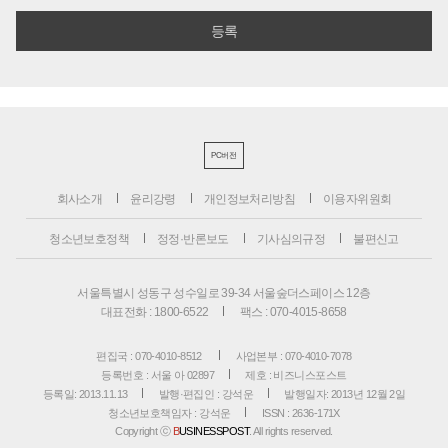
PC버전
회사소개
윤리강령
개인정보처리방침
이용자위원회
청소년보호정책
정정·반론보도
기사심의규정
불편신고
서울특별시 성동구 성수일로 39-34 서울숲더스페이스 12층
대표전화 : 1800-6522
팩스 : 070-4015-8658
편집국 : 070-4010-8512
사업본부 : 070-4010-7078
등록번호 : 서울 아 02897
제호 : 비즈니스포스트
등록일: 2013.11.13
발행·편집인 : 강석운
발행일자: 2013년 12월 2일
청소년보호책임자 : 강석운
ISSN : 2636-171X
Copyright ⓒ
B
USINESSPOST
. All rights reserved.