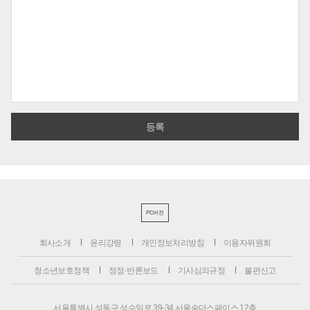
PC버전
회사소개
윤리강령
개인정보처리방침
이용자위원회
청소년보호정책
정정·반론보도
기사심의규정
불편신고
서울특별시 성동구 성수일로 39-34 서울숲더스페이스 12층