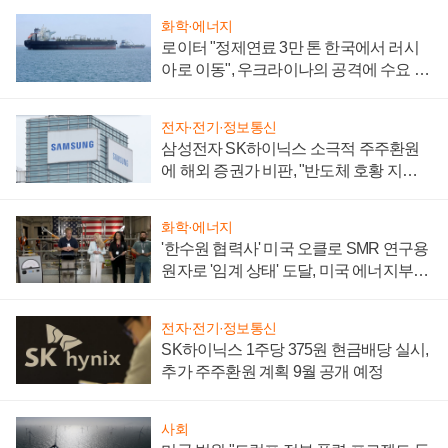
화학·에너지
로이터 "정제연료 3만 톤 한국에서 러시
아로 이동", 우크라이나의 공격에 수요 늘
어
전자·전기·정보통신
삼성전자 SK하이닉스 소극적 주주환원
에 해외 증권가 비판, "반도체 호황 지속
성 의문"
화학·에너지
'한수원 협력사' 미국 오클로 SMR 연구용
원자로 '임계 상태' 도달, 미국 에너지부
"중요한 이정표"
전자·전기·정보통신
SK하이닉스 1주당 375원 현금배당 실시,
추가 주주환원 계획 9월 공개 예정
사회