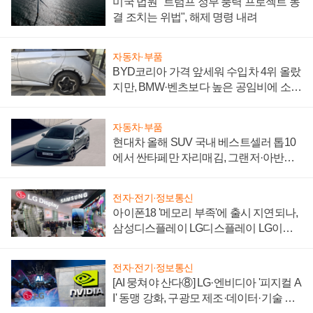
미국 법원 "트럼프 정부 풍력 프로젝트 동
결 조치는 위법", 해제 명령 내려
자동차·부품
BYD코리아 가격 앞세워 수입차 4위 올랐
지만, BMW·벤츠보다 높은 공임비에 소비
자 불만 폭발
자동차·부품
현대차 올해 SUV 국내 베스트셀러 톱10
에서 싼타페만 자리매김, 그랜저·아반떼
'세단 쌍끌이'로 내수 방어
전자·전기·정보통신
아이폰18 '메모리 부족'에 출시 지연되나,
삼성디스플레이 LG디스플레이 LG이노
텍 '탈애플' 수익 다각화 속도
전자·전기·정보통신
[AI 뭉쳐야 산다⑧] LG·엔비디아 '피지컬 A
I' 동맹 강화, 구광모 제조·데이터·기술 결