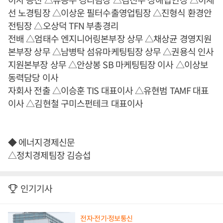
선 노경팀장 △이상운 필터수출영업팀장 △진형식 환경안
전팀장 △오상덕 TFN 부총경리
전배 △엄태수 엔지니어링본부장 상무 △채상균 경영지원
본부장 상무 △남병탁 섬유마케팅팀장 상무 △권용식 인사
지원본부장 상무 △안상봉 SB 마케팅팀장 이사 △이상보
동력담당 이사
자회사 전출 △이승훈 TIS 대표이사 △유현범 TAMF 대표
이사 △김현철 구미스펀테크 대표이사
◆ 에너지경제신문
△정치경제팀장 김승섭
인기기사
전자·전기·정보통신