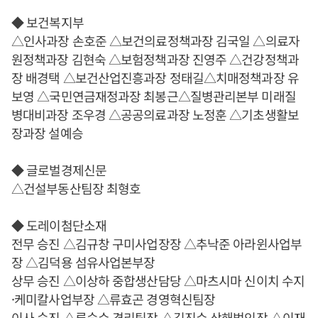
◆ 보건복지부
△인사과장 손호준 △보건의료정책과장 김국일 △의료자
원정책과장 김현숙 △보험정책과장 진영주 △건강정책과
장 배경택 △보건산업진흥과장 정태길△치매정책과장 유
보영 △국민연금재정과장 최봉근△질병관리본부 미래질
병대비과장 조우경 △공공의료과장 노정훈 △기초생활보
장과장 설예승
◆ 글로벌경제신문
△건설부동산팀장 최형호
◆ 도레이첨단소재
전무 승진 △김규창 구미사업장장 △추낙준 아라윈사업부
장 △김덕용 섬유사업본부장
상무 승진 △이상하 중합생산담당 △마츠시마 신이치 수지
·케미칼사업부장 △류효곤 경영혁신팀장
이사 승진 △류승수 경리팀장 △김진수 상해법인장 △이재