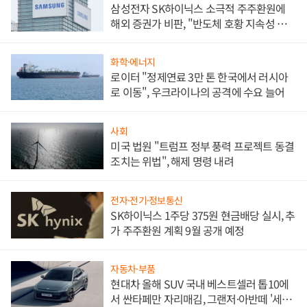
삼성전자 SK하이닉스 소극적 주주환원에
해외 증권가 비판, "반도체 호황 지속성 의
문"
화학·에너지
로이터 "정제연료 3만 톤 한국에서 러시아
로 이동", 우크라이나의 공격에 수요 늘어
사회
미국 법원 "트럼프 정부 풍력 프로젝트 동결
조치는 위법", 해제 명령 내려
전자·전기·정보통신
SK하이닉스 1주당 375원 현금배당 실시, 추
가 주주환원 계획 9월 공개 예정
자동차·부품
현대차 올해 SUV 국내 베스트셀러 톱10에
서 싼타페만 자리매김, 그랜저·아반떼 '세단