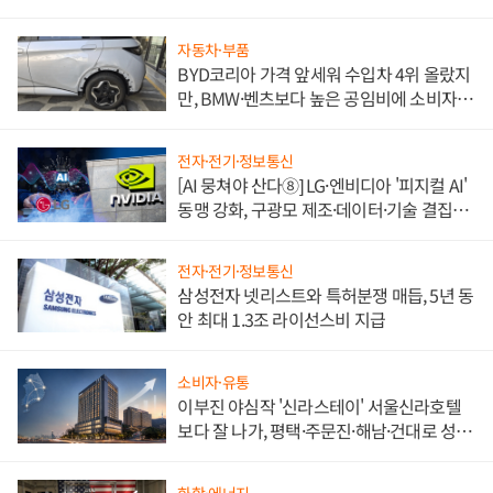
쌍끌이'로 내수 방어
자동차·부품
BYD코리아 가격 앞세워 수입차 4위 올랐지
만, BMW·벤츠보다 높은 공임비에 소비자
불만 폭발
전자·전기·정보통신
[AI 뭉쳐야 산다⑧] LG·엔비디아 '피지컬 AI'
동맹 강화, 구광모 제조·데이터·기술 결집
해 종합 로보틱스 기업으로
전자·전기·정보통신
삼성전자 넷리스트와 특허분쟁 매듭, 5년 동
안 최대 1.3조 라이선스비 지급
소비자·유통
이부진 야심작 '신라스테이' 서울신라호텔
보다 잘 나가, 평택·주문진·해남·건대로 성
장판 더 넓힌다
화학·에너지