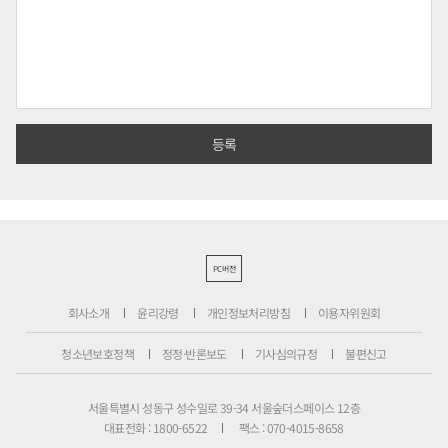
PC버전
회사소개
윤리강령
개인정보처리방침
이용자위원회
청소년보호정책
정정·반론보도
기사심의규정
불편신고
서울특별시 성동구 성수일로 39-34 서울숲더스페이스 12층
대표전화 : 1800-6522
팩스 : 070-4015-8658