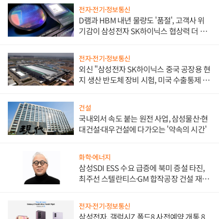
전자·전기·정보통신
D램과 HBM 내년 물량도 '품절', 고객사 위
기감이 삼성전자 SK하이닉스 협상력 더 키
워
전자·전기·정보통신
외신 "삼성전자 SK하이닉스 중국 공장용 현
지 생산 반도체 장비 시험, 미국 수출통제 대
비"
건설
국내외서 속도 붙는 원전 사업, 삼성물산·현
대건설·대우건설에 다가오는 '약속의 시간'
화학·에너지
삼성SDI ESS 수요 급증에 북미 증설 타진,
최주선 스텔란티스·GM 합작공장 건설 재추
진하나
전자·전기·정보통신
삼성전자, 갤럭시Z 폴드8 사전예약 개통 8