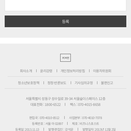
PC버전
회사소개
윤리강령
개인정보처리방침
이용자위원회
청소년보호정책
정정·반론보도
기사심의규정
불편신고
서울특별시 성동구 성수일로 39-34 서울숲더스페이스 12층
대표전화 : 1800-6522
팩스 : 070-4015-8658
편집국 : 070-4010-8512
사업본부 : 070-4010-7078
등록번호 : 서울 아 02897
제호 : 비즈니스포스트
등록일: 2013.11.13
발행·편집인 : 강석운
발행일자: 2013년 12월 2일