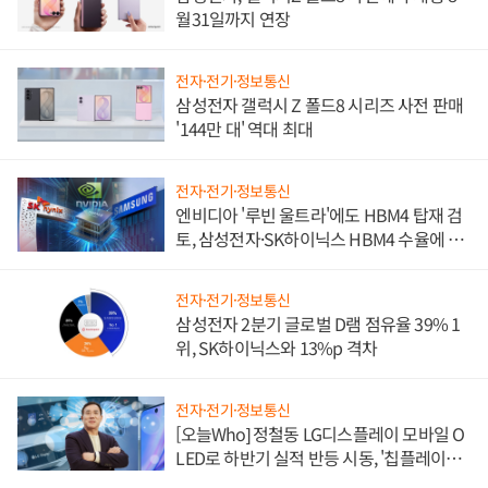
월31일까지 연장
전자·전기·정보통신
삼성전자 갤럭시 Z 폴드8 시리즈 사전 판매
'144만 대' 역대 최대
전자·전기·정보통신
엔비디아 '루빈 울트라'에도 HBM4 탑재 검
토, 삼성전자·SK하이닉스 HBM4 수율에 주
도권 갈린다
전자·전기·정보통신
삼성전자 2분기 글로벌 D램 점유율 39% 1
위, SK하이닉스와 13%p 격차
전자·전기·정보통신
[오늘Who] 정철동 LG디스플레이 모바일 O
LED로 하반기 실적 반등 시동, '칩플레이
션'에 가격 인하 압박은 부담