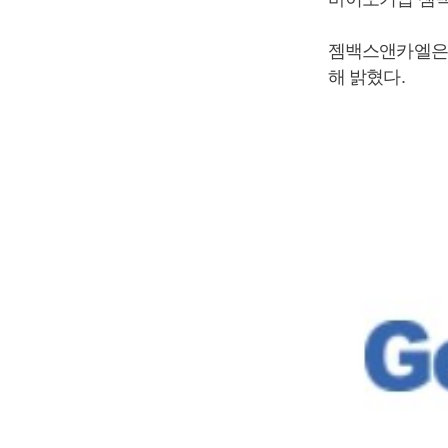
젬백스앤카엘은 
해 밝혔다.