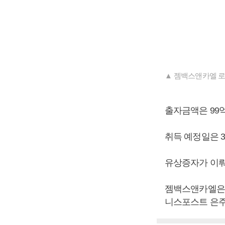
▲ 젬백스앤카엘 로
출자금액은 99억
취득 예정일은 
유상증자가 이뤄
젬백스앤카엘은 
니스포스트 은주