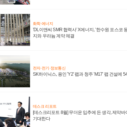
화학·에너지
'DL이앤씨 SMR 협력사' X에너지, '한수원 포스코
지와 우라늄 계약 체결
전자·전기·정보통신
SK하이닉스, 용인 'Y2' 팹과 청주 'M17' 팹 건설에 
데스크 리포트
[데스크리포트 8월] 무더운 입추에 든 생각, 제약
기대한다