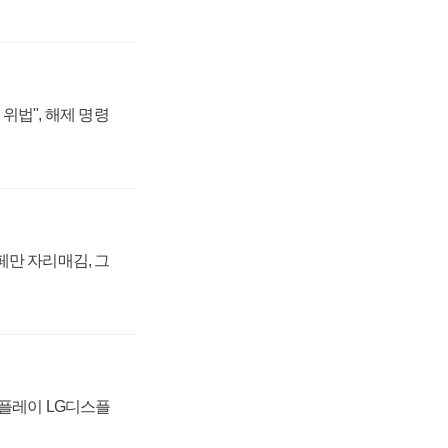
위법", 해제 명령
페만 자리매김, 그
스플레이 LG디스플