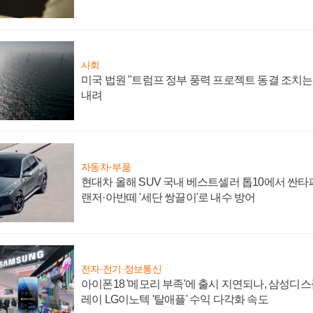
사회
미국 법원 "트럼프 정부 풍력 프로젝트 동결 조치는 
내려
자동차·부품
현대차 올해 SUV 국내 베스트셀러 톱10에서 싼타
랜저·아반떼 '세단 쌍끌이'로 내수 방어
전자·전기·정보통신
아이폰18 '메모리 부족'에 출시 지연되나, 삼성디
레이 LG이노텍 '탈애플' 수익 다각화 속도