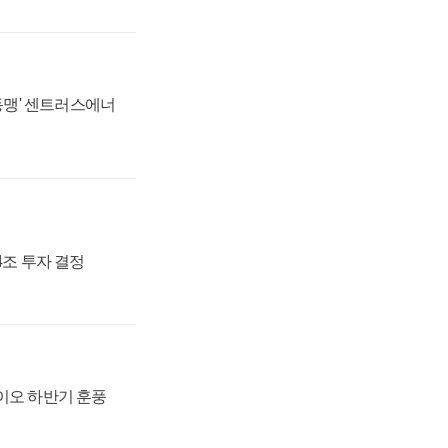
 동맹' 센트러스에너
54조 투자 결정
바이오 하반기 훈풍