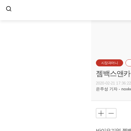
시장과머니
젬백스앤카엘
2020-02-21 17:36:2
은주성 기자 - noxket
바이오기업 젬백