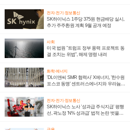
텍 '탈애플' 수익 다각화 속도
전자·전기·정보통신
SK하이닉스 1주당 375원 현금배당 실시,
추가 주주환원 계획 9월 공개 예정
사회
미국 법원 "트럼프 정부 풍력 프로젝트 동
결 조치는 위법", 해제 명령 내려
화학·에너지
'DL이앤씨 SMR 협력사' X에너지, '한수원
포스코 동맹' 센트러스에너지와 우라늄
계약 체결
전자·전기·정보통신
SK하이닉스 노사 '성과급 주식지급' 평행
선, 곽노정 'N% 성과급' 법적 논란 벗을지
주목
금융