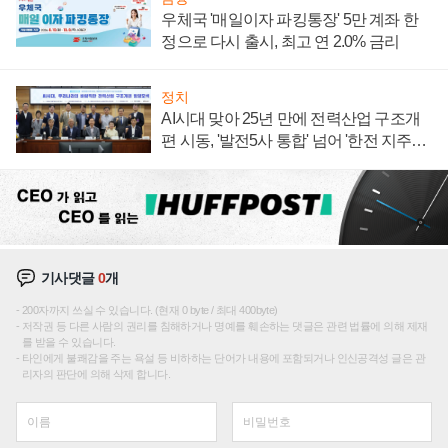
우체국 '매일이자 파킹통장' 5만 계좌 한
정으로 다시 출시, 최고 연 2.0% 금리
정치
AI시대 맞아 25년 만에 전력산업 구조개
편 시동, '발전5사 통합' 넘어 '한전 지주사'
재편론도
기사댓글
0
개
200자까지 쓰실 수 있습니다. (현재 0 byte / 최대 400byte)
저작권 등 다른 사람의 권리를 침해하거나 명예를 훼손하는 댓글은 관련 법률에 의해 제재
를 받을 수 있습니다.
타인에게 불쾌감을 주는 욕설 등 비하하는 단어가 내용에 포함되거나 인신공격성 글은 관
리자의 판단에 의해 삭제 합니다.