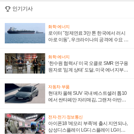
인기기사
화학·에너지
로이터 "정제연료 3만 톤 한국에서 러시
아로 이동", 우크라이나의 공격에 수요 늘
어
화학·에너지
'한수원 협력사' 미국 오클로 SMR 연구용
원자로 '임계 상태' 도달, 미국 에너지부
"중요한 이정표"
자동차·부품
현대차 올해 SUV 국내 베스트셀러 톱10
에서 싼타페만 자리매김, 그랜저·아반떼
'세단 쌍끌이'로 내수 방어
전자·전기·정보통신
아이폰18 '메모리 부족'에 출시 지연되나,
삼성디스플레이 LG디스플레이 LG이노