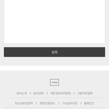
PC버전
회사소개
윤리강령
개인정보처리방침
이용자위원회
청소년보호정책
정정·반론보도
기사심의규정
불편신고