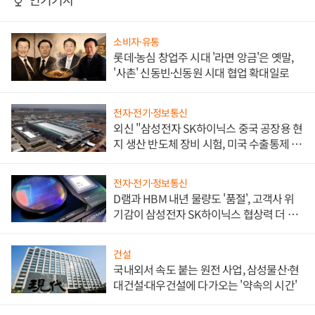
소비자·유통
롯데·농심 창업주 시대 '라면 앙금'은 옛말,
'사촌' 신동빈·신동원 시대 협업 확대일로
전자·전기·정보통신
외신 "삼성전자 SK하이닉스 중국 공장용 현
지 생산 반도체 장비 시험, 미국 수출통제 대
비"
전자·전기·정보통신
D램과 HBM 내년 물량도 '품절', 고객사 위
기감이 삼성전자 SK하이닉스 협상력 더 키
워
건설
국내외서 속도 붙는 원전 사업, 삼성물산·현
대건설·대우건설에 다가오는 '약속의 시간'