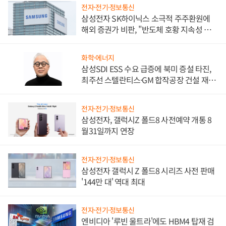
전자·전기·정보통신
삼성전자 SK하이닉스 소극적 주주환원에
해외 증권가 비판, "반도체 호황 지속성 의
문"
화학·에너지
삼성SDI ESS 수요 급증에 북미 증설 타진,
최주선 스텔란티스·GM 합작공장 건설 재추
진하나
전자·전기·정보통신
삼성전자, 갤럭시Z 폴드8 사전예약 개통 8
월31일까지 연장
전자·전기·정보통신
삼성전자 갤럭시 Z 폴드8 시리즈 사전 판매
'144만 대' 역대 최대
전자·전기·정보통신
엔비디아 '루빈 울트라'에도 HBM4 탑재 검