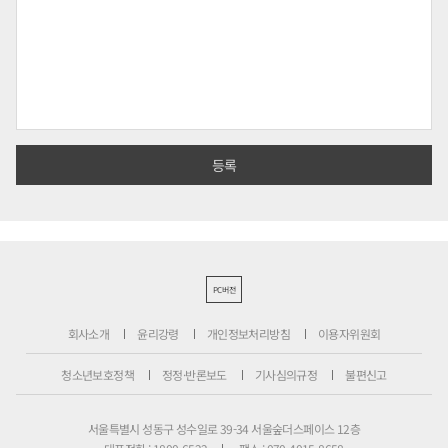
PC버전
회사소개
윤리강령
개인정보처리방침
이용자위원회
청소년보호정책
정정·반론보도
기사심의규정
불편신고
서울특별시 성동구 성수일로 39-34 서울숲더스페이스 12층