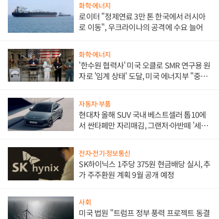
화학·에너지
로이터 "정제연료 3만 톤 한국에서 러시아
로 이동", 우크라이나의 공격에 수요 늘어
화학·에너지
'한수원 협력사' 미국 오클로 SMR 연구용 원
자로 '임계 상태' 도달, 미국 에너지부 "중요
한 이정표"
자동차·부품
현대차 올해 SUV 국내 베스트셀러 톱10에
서 싼타페만 자리매김, 그랜저·아반떼 '세단
쌍끌이'로 내수 방어
전자·전기·정보통신
SK하이닉스 1주당 375원 현금배당 실시, 추
가 주주환원 계획 9월 공개 예정
사회
미국 법원 "트럼프 정부 풍력 프로젝트 동결