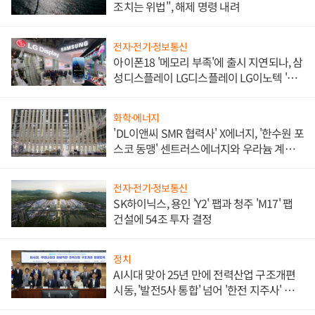
조치는 위법", 해제 명령 내려
전자·전기·정보통신
아이폰18 '메모리 부족'에 출시 지연되나, 삼
성디스플레이 LG디스플레이 LG이노텍 '탈
애플' 수익 다각화 속도
화학·에너지
'DL이앤씨 SMR 협력사' X에너지, '한수원 포
스코 동맹' 센트러스에너지와 우라늄 계약
체결
전자·전기·정보통신
SK하이닉스, 용인 'Y2' 팹과 청주 'M17' 팹
건설에 54조 투자 결정
정치
AI시대 맞아 25년 만에 전력산업 구조개편
시동, '발전5사 통합' 넘어 '한전 지주사' 재편
론도