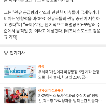
그는 “원유 공급량의 감소와 관련한 이슈들이 국제유가에
미치는 영향력을 비OPEC 산유국들의 원유 증산이 제한하
고 있다”며 “국제유가는 단기적으로 배럴당 50~55달러 수
준에서 움직일 것”이라고 예상했다. [비즈니스포스트 강용
규 기자]
인기기사
금융
우체국 '매일이자 파킹통장' 5만 계좌 한정
으로 다시 출시, 최고 연 2.0% 금리
전자·전기·정보통신
SK하이닉스 노사 '성과급 주식 지급' 평행
선, 곽노정 'N% 성과급' 법적 논란 벗을지 주
목