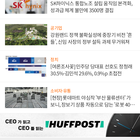
SK하이닉스 통합노조 설립 움직임 본격화,
성과급 체계 불만에 3500명 결집
공기업
강원랜드 정책 불확실성에 중장기 비전 '흔
들', 신임 사장의 정부 설득 과제 무거워져
정치
[여론조사꽃] 민주당 당대표 선호도 정청래
30.5%·김민석 29.6%, 0.9%p 초접전
소비자·유통
[현장] 롯데마트 야심작 '부산 물류센터' 가
보니, 장보기 상품 자동으로 담는 '로봇 400
대' 장관