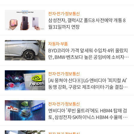
전자·전기·정보통신
삼성전자, 갤럭시Z 폴드8 사전예약 개통 8
월31일까지 연장
자동차·부품
BYD코리아 가격 앞세워 수입차 4위 올랐지
만, BMW·벤츠보다 높은 공임비에 소비자
불만 폭발
전자·전기·정보통신
[AI 뭉쳐야 산다⑧] LG·엔비디아 '피지컬 AI'
동맹 강화, 구광모 제조·데이터·기술 결집
해 종합 로보틱스 기업으로
전자·전기·정보통신
엔비디아 '루빈 울트라'에도 HBM4 탑재 검
토, 삼성전자·SK하이닉스 HBM4 수율에 주
도권 갈린다
전자·전기·정보통신