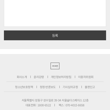
PC버전
회사소개
윤리강령
개인정보처리방침
이용자위원회
청소년보호정책
정정·반론보도
기사심의규정
불편신고
서울특별시 성동구 성수일로 39-34 서울숲더스페이스 12층
대표전화 : 1800-6522
팩스 : 070-4015-8658