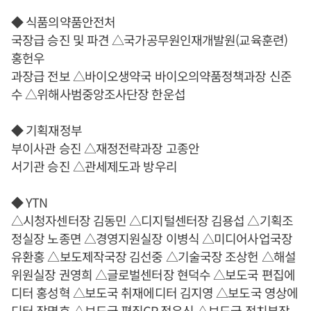
◆ 식품의약품안전처
국장급 승진 및 파견 △국가공무원인재개발원(교육훈련)
홍헌우
과장급 전보 △바이오생약국 바이오의약품정책과장 신준
수 △위해사범중앙조사단장 한운섭
◆ 기획재정부
부이사관 승진 △재정전략과장 고종안
서기관 승진 △관세제도과 방우리
◆ YTN
△시청자센터장 김동민 △디지털센터장 김용섭 △기획조
정실장 노종면 △경영지원실장 이병식 △미디어사업국장
유환홍 △보도제작국장 김선중 △기술국장 조상헌 △해설
위원실장 권영희 △글로벌센터장 현덕수 △보도국 편집에
디터 홍성혁 △보도국 취재에디터 김지영 △보도국 영상에
디터 장명호 △보도국 편집CP 정유신 △보도국 정치부장