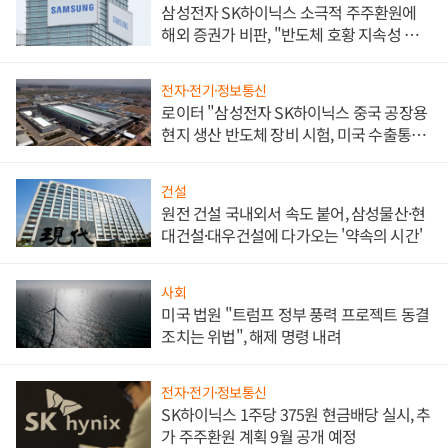
삼성전자 SK하이닉스 소극적 주주환원에
해외 증권가 비판, "반도체 호황 지속성 의
문"
전자·전기·정보통신
로이터 "삼성전자 SK하이닉스 중국 공장용
현지 생산 반도체 장비 시험, 미국 수출통제
대비"
건설
원전 건설 국내외서 속도 붙어, 삼성물산·현
대건설·대우건설에 다가오는 '약속의 시간'
사회
미국 법원 "트럼프 정부 풍력 프로젝트 동결
조치는 위법", 해제 명령 내려
전자·전기·정보통신
SK하이닉스 1주당 375원 현금배당 실시, 추
가 주주환원 계획 9월 공개 예정