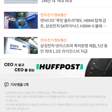
'144만 대' 역대 최대
전자·전기·정보통신
엔비디아 '루빈 울트라'에도 HBM4 탑재 검
토, 삼성전자·SK하이닉스 HBM4 수율에 주
도권 갈린다
전자·전기·정보통신
삼성전자 넷리스트와 특허분쟁 매듭, 5년 동
안 최대 1.3조 라이선스비 지급
기사댓글
0
개
200자까지 쓰실 수 있습니다. (현재 0 byte / 최대 400byte)
저작권 등 다른 사람의 권리를 침해하거나 명예를 훼손하는 댓글은 관련 법률에 의해 제재를 받을
수 있습니다.
타인에게 불쾌감을 주는 욕설 등 비하하는 단어가 내용에 포함되거나 인신공격성 글은 관리자의 판
단에 의해 삭제 합니다.