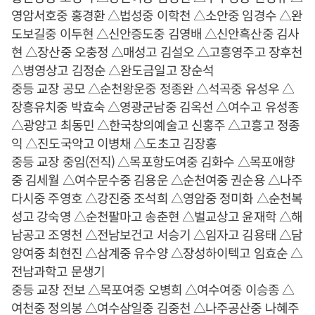
영암서호중 홍경환 △법성중 이학천 △소안중 임경수 △완
도보길중 이두현 △신안증도중 김영배 △신안흑산중 김사
현 △장산중 오충정 △매성고 김설오 △고흥영주고 장후천
△병영상고 김정순 △완도금일고 장순석
중등 교장 공모 △순천왕운중 정종완 △석곡중 유성우 △
장흥유치중 박효숙 △영광군남중 김옥선 △여수고 유성종
△광양고 최동민 △한국창의예술고 신홍주 △고흥고 정종
익 △진도국악고 이병채 △도초고 김장홍
중등 교장 중임(전직) △목포항도여중 김화수 △목포애향
중 김세월 △여수문수중 김용운 △순천여중 권순용 △나주
다시중 주영호 △강진중 조석희 △영암중 정미화 △순천복
성고 강숙영 △순천팔마고 송춘현 △벌교상고 윤재학 △해
남공고 조영천 △전남보건고 서승기 △임자고 김용태 △담
양여중 최현진 △삼계중 유수양 △장성하이텍고 임효순 △
전남과학고 문생기
중등 교장 전보 △목포여중 오병희 △여수여중 이승종 △
여천중 정의봉 △여수삼일중 김중천 △나주공산중 나혜주