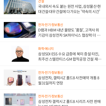
건설
국내외서 속도 붙는 원전 사업, 삼성물산·현
대건설·대우건설에 다가오는 '약속의 시간'
전자·전기·정보통신
D램과 HBM 내년 물량도 '품절', 고객사 위
기감이 삼성전자 SK하이닉스 협상력 더 키
워
화학·에너지
삼성SDI ESS 수요 급증에 북미 증설 타진,
최주선 스텔란티스·GM 합작공장 건설 재추
진하나
전자·전기·정보통신
삼성전자, 갤럭시Z 폴드8 사전예약 개통 8
월31일까지 연장
전자·전기·정보통신
삼성전자 갤럭시 Z 폴드8 시리즈 사전 판매