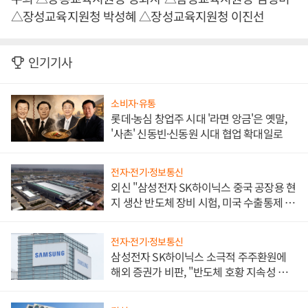
△장성교육지원청 박성혜 △장성교육지원청 이진선
인기기사
소비자·유통
롯데·농심 창업주 시대 '라면 앙금'은 옛말,
'사촌' 신동빈·신동원 시대 협업 확대일로
전자·전기·정보통신
외신 "삼성전자 SK하이닉스 중국 공장용 현
지 생산 반도체 장비 시험, 미국 수출통제 대
비"
전자·전기·정보통신
삼성전자 SK하이닉스 소극적 주주환원에
해외 증권가 비판, "반도체 호황 지속성 의
문"