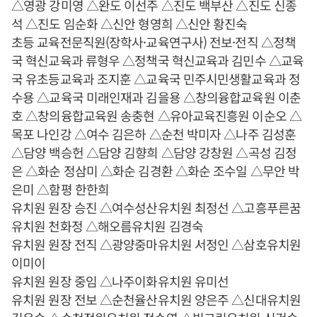
△영광 강미영 △완도 이선주 △진도 백부산 △진도 신종
석 △진도 임순화 △신안 형영희 △신안 황진숙
초등 교육전문직원(장학사·교육연구사) 전보·전직 △정책
국 혁신교육과 류형우 △정책국 혁신교육과 김민수 △교육
국 유초등교육과 조지훈 △교육국 민주시민생활교육과 정
수용 △교육국 미래인재과 김을용 △창의융합교육원 이춘
호 △창의융합교육원 송충현 △유아교육진흥원 이순오 △
목포 나인강 △여수 김은하 △순천 박미자 △나주 김성훈
△담양 백승헌 △담양 김향희 △담양 강창원 △곡성 김정
은 △화순 정삼미 △화순 김경환 △화순 조수일 △무안 박
은미 △함평 한한희
유치원 원장 승진 △여수성산유치원 최정선 △고흥푸른꿈
유치원 천화정 △해오름유치원 김경숙
유치원 원장 전직 △광양중마유치원 서정인 △삼호유치원
이미이
유치원 원장 중임 △나주이화유치원 유미선
유치원 원장 전보 △순천율산유치원 양은주 △신대유치원