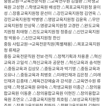
중등교원→교육전문직원 △교육연수원 김철환 △학생교
육원 고성현 △학생교육원 배성찬 △목포교육지원청 윤이
성 △장흥교육지원청 문선미 △강진교육지원청 김연욱 △
강진교육지원청 박병영 △영암교육지원청 김윤옥 △무안
교육지원청 안상묵 △영광교육지원청 고경란 △완도교육
지원청 최태형 △진도교육지원청 정종삼 △신안교육지원
청 박용수 △신안교육지원청 한신
중등 사립교원→교육전문직원(특별채용) △목포교육지원
청 류제균
중등 교육전문직원 전보·전직 △정책기획과 차용훈 △혁신
교육과 고일석 △혁신교육과 공문현 △혁신교육과 송석현
△중등교육과 김상모 △중등교육과 박기영 △중등교육과
오유나 △중등교육과 최병호 △미래인재과 김은정 △미래
인재과 김종태 △체육건강예술과 강석광 △교육연수원 류
상재 △학생교육원 유태숙 △학생교육원 이종근 △창의융
합교육원 이동훈 △창의융합교육원 이현진 △창의융합교
육원 조연오 △고흥교육지원청 최호림 △보성교육지원청
주희 △장흥교육지원청 정화자 △함평교육지원청 김형미