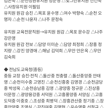
김은숙 △순천정원유치원 정순영 △빛그린유치원 신건숙
△사창유치원 이필임
유치원 원감 승진 △목포 윤수영 △여수 박향숙 △순천 오
명자 △순천 나윤자 △나주 문정숙
유치원 교육전문직원→유치원 원감 △목포 문수강 △나주
강은영
유치원 원감 전보 △담양 이미순 △담양 최정희 △장흥 정
지량 △강진 양경애 △해남 김덕희 △무안 안은옥 △무안
김숙희
◆ 전남도교육청(중등)
중등 교장 승진·전직 △돌산중 천충렬 △돌산중앙중 안태
영 △순천이수중 고영진 △순천신흥중 김영경 △순천금당
중 박성욱 △순천승남중 김영 △광양중 정규문 △진상중
이문정 △광양용강중 서덕원 △고흥풍양중 서양심 △고흥
도덕중 이중호 △조성중 최병덕 △장흥관산중 정기종 △장
흥안양중 조영식 △강진여중 김명현 △우수영중 선정규 △