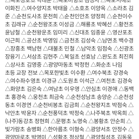
이화진 △여수양지초 박태을 △소호초 이양옥 △소라초 김
준 △순천도사초 문천희 △순천인안초 양정희 △순천이수
초 김래규 △순천왕조초 이성금 △해룡초 박혜선 △황전초
윤남철 △순천왕운초 임미리 △신대초 임종윤 △영산포초
이근희 △공산초 박영임 △금천초 김성숙 △남면초 백수경
△장흥초 백남현 △대불초 민철 △남악초 임점숙 △신광초
장융기 △서삼초 김현주 △북일초 선효남 △완도초 최진희
△상사초 김영중 △광양마동초 박정헌 △화순초 나임
초등 교장 전보 △목포한빛초 이수환 △여수북초 강경숙
△여수좌수영초 이경규 △도원초 이석근 △여천초 김경숙
△화양초 김은숙 △여남초 이우영 △안심초 이경애 △동백
초 홍경숙 △웅천초 최금숙 △순천성남초 송양순 △순천성
동초 이경연 △순천비봉초 김금희 △순천왕지초 박점숙 △
낙안초 박윤자 △순천풍덕초 박정숙 △나주북초 박옥희 △
(나주)동강초 정현희 △문평초 노명숙 △봉황초 안순희 △
빛가람초 송병화 △한아름초 이형숙 △광양서초 안정수 △
광양마로초 박영미 △성황초 정상철 △광양칠성초 김동욱