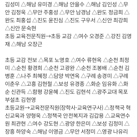
김성미 △해남 유미경 △해남 안을수 △해남 김인성 △무
안 김정욱 △무안 주홍성 △무안 남경남 △완도 정금희 △
완도 최홍섭 △진도 윤진심 △진도 구우서 △신안 최강희
△신안 문숙현
초등 교육전문직원→초등 교감 △여수 오경준 △강진 김영
재 △해남 오장근
초등 교감 전보 △목포 노영호 △여수 류현옥 △순천 최정
미 △순천 황경희 △순천 고광완 △순천 조봉배 △순천 김
병훈 △나주 최혜정 △담양 박연옥 △구례 송경미 △구례
이춘우 △고흥 김현철 △보성 유경종 △화순 임유화 △화
순 신관득 △함평 강윤혜 △진도 김현석 △광주교대 목포
부설초 김현영
초등교원→교육전문직원(장학사·교육연구사) △정책국 혁
신교육과 양형욱 △정책국 안전복지과 김갑용 △교육연수
원 최관현 △여수 강도현 △광양 한은미 △보성 김정미 △
장흥 하양숙 △해남 이영금 △무안 서정미 △영광 나유리