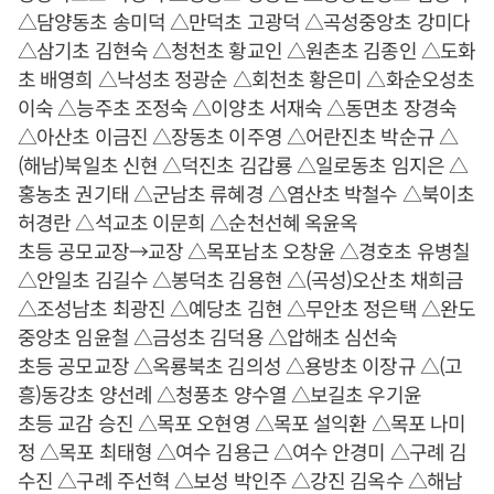
△담양동초 송미덕 △만덕초 고광덕 △곡성중앙초 강미다
△삼기초 김현숙 △청천초 황교인 △원촌초 김종인 △도화
초 배영희 △낙성초 정광순 △회천초 황은미 △화순오성초
이숙 △능주초 조정숙 △이양초 서재숙 △동면초 장경숙
△아산초 이금진 △장동초 이주영 △어란진초 박순규 △
(해남)북일초 신현 △덕진초 김갑룡 △일로동초 임지은 △
홍농초 권기태 △군남초 류혜경 △염산초 박철수 △북이초
허경란 △석교초 이문희 △순천선혜 옥윤옥
초등 공모교장→교장 △목포남초 오창윤 △경호초 유병칠
△안일초 김길수 △봉덕초 김용현 △(곡성)오산초 채희금
△조성남초 최광진 △예당초 김현 △무안초 정은택 △완도
중앙초 임윤철 △금성초 김덕용 △압해초 심선숙
초등 공모교장 △옥룡북초 김의성 △용방초 이장규 △(고
흥)동강초 양선례 △청풍초 양수열 △보길초 우기윤
초등 교감 승진 △목포 오현영 △목포 설익환 △목포 나미
정 △목포 최태형 △여수 김용근 △여수 안경미 △구례 김
수진 △구례 주선혁 △보성 박인주 △강진 김옥수 △해남