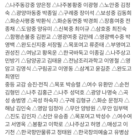
△나주동강중 양은정 △나주봉황중 이광형 △노안중 김정
숙 △광양마동중 박종일 △구례중 장이석 △보성중 김동희
△화순사평중 박환식 △화순동면중 박경희 △장흥여중 전
종채 △도암중 양유미 △신북중 최이규 △삼호중 최진숙
△함평손불중 김판교 △영광여중 김만례 △영광백수중 박
영백 △완도신지중 서장필 △목포여고 류준태 △부영여고
권성진 △여남고 황옥운 △한국바둑고 이종길 △나주상고
민방기 △담양공고 김태윤 △전남조리과학고 이영철 △영
암고 김영식 △구림공고 이영동 △삼계고 윤길준 △완도고
최영민
중등 교감 승진·전직 △목포 박승렬 △여수 유환만 △순천
김형민 △나주 김홍근 △나주 성덕호 △광양 나명숙 △곡
성 송범영 △곡성 하숙자 △구례 김형규 △화순 문정자 △
해남 김인숙 △영암 임정아 △무안 양방원 △무안 임부택
△진도 김인자 △신안 유승종 △목포여고 박성수 △여수여
고 서영옥 △봉황고 이학로 △나주상고 허영 △매성고 이
기천 △한국항만물류고 정태원 △한국창의예술고 유병삼