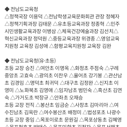
◆ 전남도교육청
△정책국장 이용덕 △전남학생교육문화회관 관장 정혜자
△정책기획과장 김태문 △유초등교육과장 정종혁 △민주
시민생활교육과장 이병삼 △체육건강예술과장 김선치△
혁신교육과장 정덕원 △중등교육과장 위경종 △영암교육
지원청 교육장 김성애 △함평교육지원청 교육장 김완
◆ 전남도교육청(유·초등)
초등 교장 승진 △여안초 이명옥 △화정초 주점숙 △구례
중앙초 고효숙 △광의초 이찬우 △율어초 강기봉 △관산남
초 김경임 △명덕초 최귀덕 △대구초 김정완 △신지초 이
영미 △노화북초 김영애 △임자남초 범민숙 △흑산초 김연
숙 △가거도초 박장규 △안좌초 오재승
초등 교장 전직 △봉산초 임금순 △사창초 김마리아 △여
수진남초 김옥란 △여수봉산초 배정미 △법성포초 나광수
초등 교장 중임 △목포이로초 문원길 △목포상동초 김혜영
△목포청호초 박태순 △목포미항초 김정자 △목포서해초