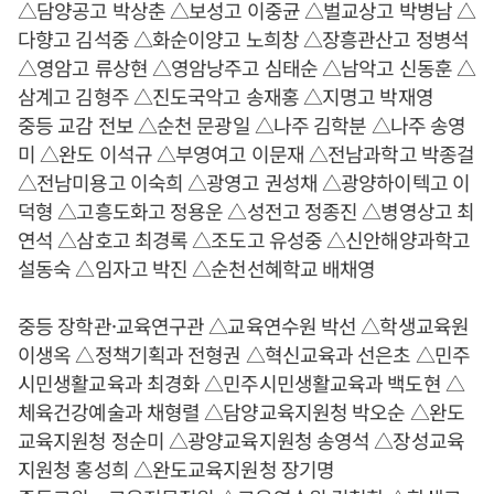
△담양공고 박상춘 △보성고 이중균 △벌교상고 박병남 △
다향고 김석중 △화순이양고 노희창 △장흥관산고 정병석
△영암고 류상현 △영암낭주고 심태순 △남악고 신동훈 △
삼계고 김형주 △진도국악고 송재홍 △지명고 박재영
중등 교감 전보 △순천 문광일 △나주 김학분 △나주 송영
미 △완도 이석규 △부영여고 이문재 △전남과학고 박종걸
△전남미용고 이숙희 △광영고 권성채 △광양하이텍고 이
덕형 △고흥도화고 정용운 △성전고 정종진 △병영상고 최
연석 △삼호고 최경록 △조도고 유성중 △신안해양과학고
설동숙 △임자고 박진 △순천선혜학교 배채영
중등 장학관·교육연구관 △교육연수원 박선 △학생교육원
이생옥 △정책기획과 전형권 △혁신교육과 선은초 △민주
시민생활교육과 최경화 △민주시민생활교육과 백도현 △
체육건강예술과 채형렬 △담양교육지원청 박오순 △완도
교육지원청 정순미 △광양교육지원청 송영석 △장성교육
지원청 홍성희 △완도교육지원청 장기명