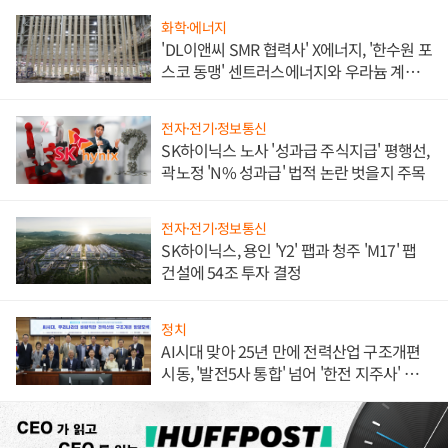
화학·에너지
'DL이앤씨 SMR 협력사' X에너지, '한수원 포
스코 동맹' 센트러스에너지와 우라늄 계약
체결
전자·전기·정보통신
SK하이닉스 노사 '성과급 주식지급' 평행선,
곽노정 'N% 성과급' 법적 논란 벗을지 주목
전자·전기·정보통신
SK하이닉스, 용인 'Y2' 팹과 청주 'M17' 팹
건설에 54조 투자 결정
정치
AI시대 맞아 25년 만에 전력산업 구조개편
시동, '발전5사 통합' 넘어 '한전 지주사' 재편
론도