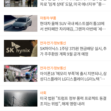
자로 '임계 상태' 도달, 미국 에너지부 "중요
한 이정표"
자동차·부품
현대차 올해 SUV 국내 베스트셀러 톱10에
서 싼타페만 자리매김, 그랜저·아반떼 '세단
쌍끌이'로 내수 방어
전자·전기·정보통신
SK하이닉스 1주당 375원 현금배당 실시, 추
가 주주환원 계획 9월 공개 예정
전자·전기·정보통신
아이폰18 '메모리 부족'에 출시 지연되나, 삼
성디스플레이 LG디스플레이 LG이노텍 '탈
애플' 수익 다각화 속도
사회
미국 법원 "트럼프 정부 풍력 프로젝트 동결
조치는 위법", 해제 명령 내려