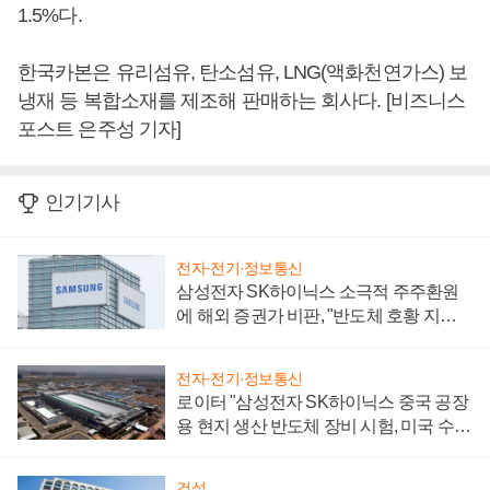
1.5%다.
한국카본은 유리섬유, 탄소섬유, LNG(액화천연가스) 보
냉재 등 복합소재를 제조해 판매하는 회사다. [비즈니스
포스트 은주성 기자]
인기기사
전자·전기·정보통신
삼성전자 SK하이닉스 소극적 주주환원
에 해외 증권가 비판, "반도체 호황 지속
성 의문"
전자·전기·정보통신
로이터 "삼성전자 SK하이닉스 중국 공장
용 현지 생산 반도체 장비 시험, 미국 수출
통제 대비"
건설