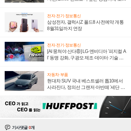
자 불만 폭발
전자·전기·정보통신
삼성전자, 갤럭시Z 폴드8 사전예약 개통
8월31일까지 연장
전자·전기·정보통신
[AI 뭉쳐야 산다⑧] LG·엔비디아 '피지컬 A
I' 동맹 강화, 구광모 제조·데이터·기술 결
집해 종합 로보틱스 기업으로
자동차·부품
현대차 SUV 국내 베스트셀러 톱10에서
사라진다, 정의선 그랜저·아반떼 '세단 쌍
끌이'로 내수 방어
기사댓글
0
개