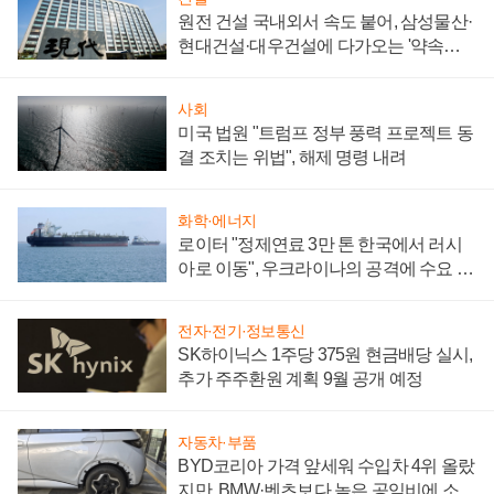
원전 건설 국내외서 속도 붙어, 삼성물산·
현대건설·대우건설에 다가오는 '약속의
시간'
사회
미국 법원 "트럼프 정부 풍력 프로젝트 동
결 조치는 위법", 해제 명령 내려
화학·에너지
로이터 "정제연료 3만 톤 한국에서 러시
아로 이동", 우크라이나의 공격에 수요 늘
어
전자·전기·정보통신
SK하이닉스 1주당 375원 현금배당 실시,
추가 주주환원 계획 9월 공개 예정
자동차·부품
BYD코리아 가격 앞세워 수입차 4위 올랐
지만, BMW·벤츠보다 높은 공임비에 소비