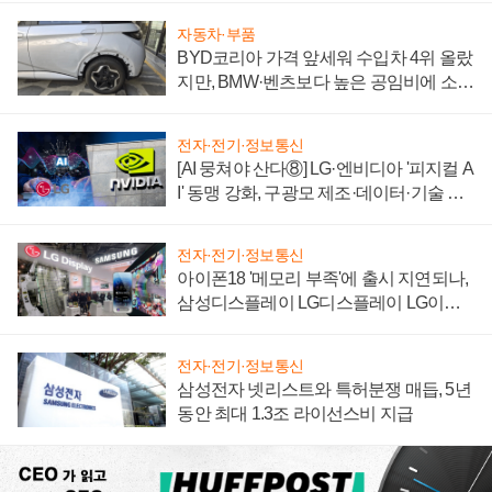
자동차·부품
BYD코리아 가격 앞세워 수입차 4위 올랐
지만, BMW·벤츠보다 높은 공임비에 소비
자 불만 폭발
전자·전기·정보통신
[AI 뭉쳐야 산다⑧] LG·엔비디아 '피지컬 A
I' 동맹 강화, 구광모 제조·데이터·기술 결
집해 종합 로보틱스 기업으로
전자·전기·정보통신
아이폰18 '메모리 부족'에 출시 지연되나,
삼성디스플레이 LG디스플레이 LG이노
텍 '탈애플' 수익 다각화 속도
전자·전기·정보통신
삼성전자 넷리스트와 특허분쟁 매듭, 5년
동안 최대 1.3조 라이선스비 지급