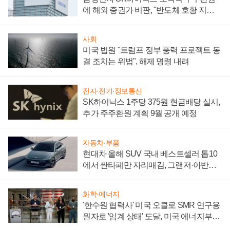
에 해외 증권가 비판, "반도체 호황 지속
성 의문"
사회
미국 법원 "트럼프 정부 풍력 프로젝트 동
결 조치는 위법", 해제 명령 내려
전자·전기·정보통신
SK하이닉스 1주당 375원 현금배당 실시,
추가 주주환원 계획 9월 공개 예정
자동차·부품
현대차 올해 SUV 국내 베스트셀러 톱10
에서 싼타페만 자리매김, 그랜저·아반떼
'세단 쌍끌이'로 내수 방어
화학·에너지
'한수원 협력사' 미국 오클로 SMR 연구용
원자로 '임계 상태' 도달, 미국 에너지부
"중요한 이정표"