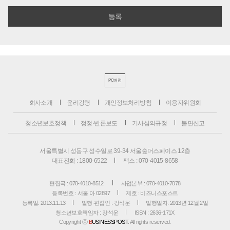
PC버전
회사소개
윤리강령
개인정보처리방침
이용자위원회
청소년보호정책
정정·반론보도
기사심의규정
불편신고
서울특별시 성동구 성수일로 39-34 서울숲더스페이스 12층
대표전화 : 1800-6522
팩스 : 070-4015-8658
편집국 : 070-4010-8512
사업본부 : 070-4010-7078
등록번호 : 서울 아 02897
제호 : 비즈니스포스트
등록일: 2013.11.13
발행·편집인 : 강석운
발행일자: 2013년 12월 2일
청소년보호책임자 : 강석운
ISSN : 2636-171X
Copyright ⓒ
B
USINESSPOST
. All rights reserved.