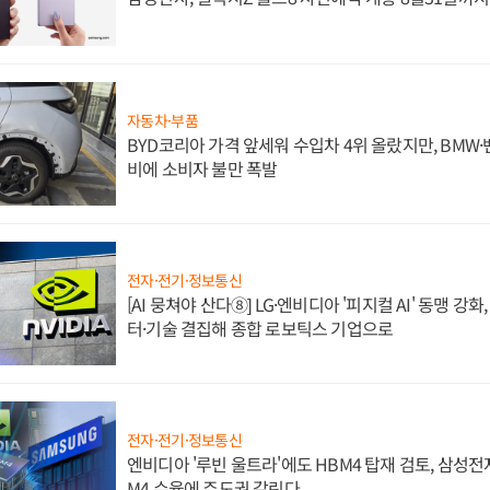
자동차·부품
BYD코리아 가격 앞세워 수입차 4위 올랐지만, BMW
비에 소비자 불만 폭발
전자·전기·정보통신
[AI 뭉쳐야 산다⑧] LG·엔비디아 '피지컬 AI' 동맹 강
터·기술 결집해 종합 로보틱스 기업으로
전자·전기·정보통신
엔비디아 '루빈 울트라'에도 HBM4 탑재 검토, 삼성전
M4 수율에 주도권 갈린다