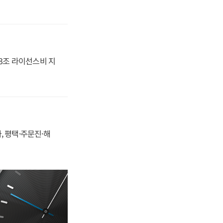
.3조 라이선스비 지
, 평택·주문진·해