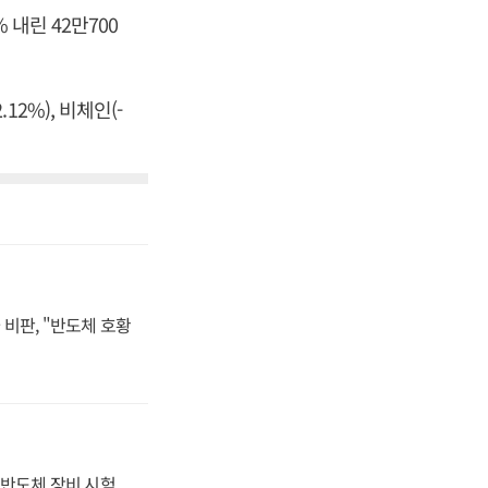
내린 42만700
12%), 비체인(-
비판, "반도체 호황
반도체 장비 시험,