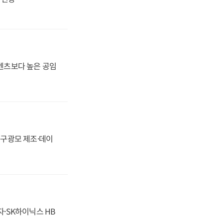
·벤츠보다 높은 공임
화, 구광모 제조·데이
자·SK하이닉스 HB