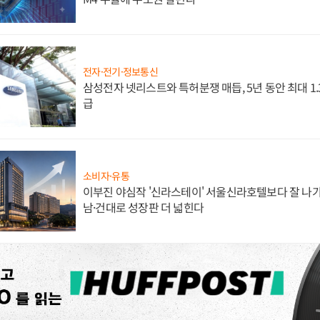
전자·전기·정보통신
삼성전자 넷리스트와 특허분쟁 매듭, 5년 동안 최대 1
급
소비자·유통
이부진 야심작 '신라스테이' 서울신라호텔보다 잘 나가
남·건대로 성장판 더 넓힌다