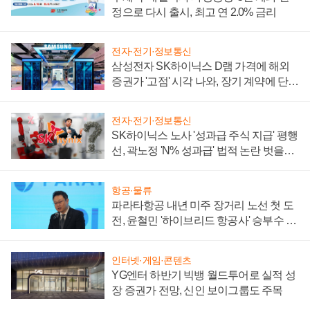
정으로 다시 출시, 최고 연 2.0% 금리
전자·전기·정보통신
삼성전자 SK하이닉스 D램 가격에 해외
증권가 '고점' 시각 나와, 장기 계약에 단점
부각
전자·전기·정보통신
SK하이닉스 노사 '성과급 주식 지급' 평행
선, 곽노정 'N% 성과급' 법적 논란 벗을지
주목
항공·물류
파라타항공 내년 미주 장거리 노선 첫 도
전, 윤철민 '하이브리드 항공사' 승부수 통
할까
인터넷·게임·콘텐츠
YG엔터 하반기 빅뱅 월드투어로 실적 성
장 증권가 전망, 신인 보이그룹도 주목