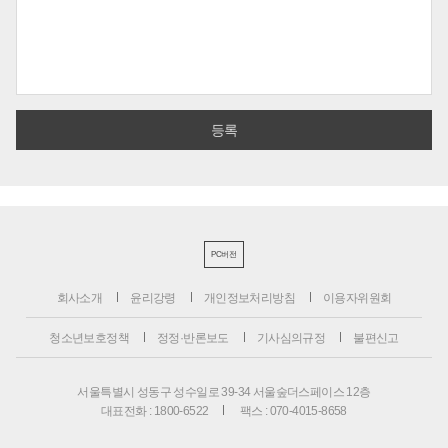
PC버전
회사소개
윤리강령
개인정보처리방침
이용자위원회
청소년보호정책
정정·반론보도
기사심의규정
불편신고
서울특별시 성동구 성수일로 39-34 서울숲더스페이스 12층
대표전화 : 1800-6522
팩스 : 070-4015-8658