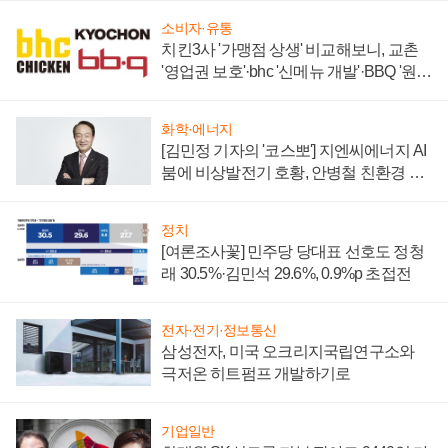
소비자·유통
치킨3사 '가맹점 상생' 비교해보니, 교촌
'영업권 보호'·bhc '신메뉴 개발'·BBQ '원가
부담'
화학·에너지
[김민정 기자의 '코스뽀'] 지엔씨에너지 AI
붐에 비상발전기 호황, 안병철 친환경 에
너지 발전전문기업 향한다
정치
[여론조사꽃] 민주당 당대표 선호도 정청
래 30.5%·김민석 29.6%, 0.9%p 초접전
전자·전기·정보통신
삼성전자, 미국 오크리지국립연구소와
극저온 히트펌프 개발하기로
기업일반